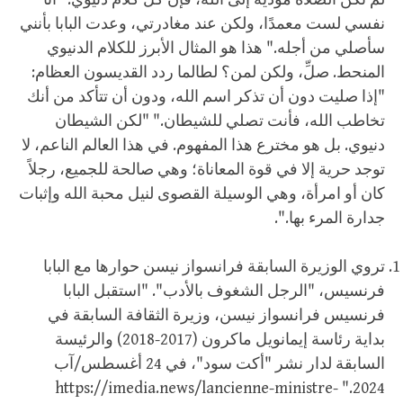
نفسي لست معمدًا، ولكن عند مغادرتي، وعدت البابا بأنني
سأصلي من أجله." هذا هو المثال الأبرز للكلام الدنيوي
المنحط. صلِّ، ولكن لمن؟ لطالما ردد القديسون العظام:
"إذا صليت دون أن تذكر اسم الله، ودون أن تتأكد من أنك
تخاطب الله، فأنت تصلي للشيطان." "لكن الشيطان
دنيوي. بل هو مخترع هذا المفهوم. في هذا العالم الناعم، لا
توجد حرية إلا في قوة المعاناة؛ وهي صالحة للجميع، رجلاً
كان أو امرأة، وهي الوسيلة القصوى لنيل محبة الله وإثبات
جدارة المرء بها.".
تروي الوزيرة السابقة فرانسواز نيسن حوارها مع البابا
فرنسيس، "الرجل الشغوف بالأدب". "استقبل البابا
فرنسيس فرانسواز نيسن، وزيرة الثقافة السابقة في
بداية رئاسة إيمانويل ماكرون (2017-2018) والرئيسة
السابقة لدار نشر "أكت سود"، في 24 أغسطس/آب
2024." https://imedia.news/lancienne-ministre-