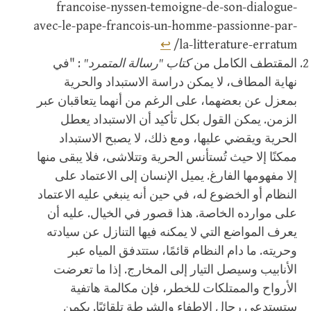
francoise-nyssen-temoigne-de-son-dialogue-
avec-le-pape-francois-un-homme-passionne-par-
↩
la-litterature-erratum/
المقتطف الكامل من
كتاب "رسالة المتمرد"
: "في
نهاية المطاف، لا يمكن دراسة الاستبداد والحرية
بمعزل عن بعضهما، على الرغم من أنهما يتعاقبان عبر
الزمن. يمكن القول بكل تأكيد أن الاستبداد يعطل
الحرية ويقضي عليها، ومع ذلك، لا يصبح الاستبداد
ممكنًا إلا حيث تُستأنس الحرية وتتلاشى، فلا يبقى منها
إلا مفهومها الفارغ. يميل الإنسان إلى الاعتماد على
النظام أو الخضوع له، في حين أنه ينبغي عليه الاعتماد
على موارده الخاصة. هذا قصور في الخيال. عليه أن
يعرف المواضع التي لا يمكنه فيها التنازل عن سيادته
وحريته. ما دام النظام قائمًا، ستتدفق المياه عبر
الأنابيب وسيصل التيار إلى المخارج. إذا ما تعرضت
الأرواح والممتلكات للخطر، فإن مكالمة هاتفية
ستستدعي رجال الإطفاء والشرطة تلقائيًا. يكمن