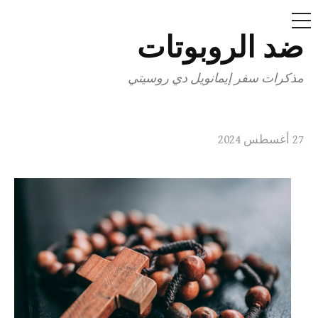
قائمة
طعام
ضد الروبوتات
انتقل
إلى
مذكرات سفر إيمانويل دي روسيتي
المحتوى
27 أغسطس 2024