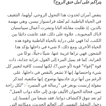
يتراكم على أمل خنق الروح؟
ينقص أمران لحدوث هذا التحول الروحي. أولهما، التثقيف
في الحياة الباطنية. لم تُعمّد فرانسواز نيسن. وهي مهتمة
بالدين، إذ طلبت مقابلة البابا ونشرت أعمال سيباستيان
لاباك المحبوبة... علاوة على ذلك، فقد عاشت دائمًا بين
الكتب، لذا فهي على دراية بالحياة الباطنية وقوة هذه
الحياة الأخرى. ومع ذلك، لا شيء في داخلها يؤكد هذا
الشعور. فهي تراها غريبة عنها، شيئًا دخيلًا، نوعًا من
الغرابة، كما قد يميل المرء إلى القول. غرابة جذابة، ذات
قوة "إغواء" قوية (أو حنين؟)، لكنها ليست كافية لتغيير كل
شيء واحتضانها. إنها لا تشعر بالنقص في داخلها، على
الرغم من أنها ترى جاذبيتها بوضوح. إنها مكتفية. لنتذكر
"
مقولة إرنست يونغر في "رسالة في المتمرد
: "لكل راحة
ثمن. فحالة الحيوان الأليف تؤدي إلى حالة دواب العمل".
لم نعد نتوق لاكتشاف ذواتنا، فقد شبعنا من أنفسنا. إن
دخول التحليل النفسي إلى العالم الحديث، ومكانته التي