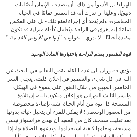
الهراء! بل الأسوأ من ذلك، أن تصدقه. الإيمان أيضًا بات
دنيويًا، وعلينا أن ندرك أنه قد انغمس تمامًا في الحياة
المعاصرة، ولم يُتخذ أي إجراء لمنع ذلك - بل على العكس
تمامًا؛ إنه يغرق في الراحة ويُعامل كأداة منزلية قد تكون
مفيدة أحيانًا... لا تدري... يقولون: "
إنها في الأواني القديمة
"
قوة الشعور بعدم الراحة باعتبارها الملاذ الوحيد
يؤدي قصوران إلى عدم اللقاء: نقص التعليم في البحث عن
الله في كل شيء، والتقصير في إعلان كلمته. يتجلى السر
الخامس المبهج من خلال العثور على يسوع في الهيكل،
والسر الثالث النوراني هو إعلان ملكوت الله. إن تلاوة
المسبحة كل يوم من أيام الحياة أشبه بإضاءة مخطوطة
من العصور الوسطى؛ لا يمكن للمرء أن يتخيل حياته بدونها
بعد تقليب صفحة. كان من المفيد أن نهدي فرانسواز نيسن
مسبحة، ونعلمها كيفية استخدامها، وندعوها للصلاة بها. إذا
لم تكن الصلاة مؤديةً إلى الله، فإن كل كلام دنيوي. "أنا