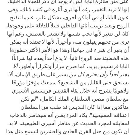
على متن طائرة البابا، لكن لا يوجد أي ذكر للحياة الداخلية.
إنها لا تريد التغيير، رغم أنها ترى آثاره في كتب لاباك، وفي
عيون البابا، أو في أماكن أخرى، بشكل عابر، عندما تتفتح
الروح وتعيد ترتيب أثاثها الداخلي قليلاً للدلالة على وجودها.
كلا، لن تتغير لأنها تحب نفسها ولا تشعر بالعطش، رغم أنها
ترى من تحبهم ينهلون منه، وأخيراً، لأنها لا تعتقد أنه يمكن
أن يغير أي شيء في حياتها! وهذا هو الأمر الأكثر خطورة!
هذه الخطيئة ضد الروح! ثانياً، لا يدع أحداً يقدم لها شراباً!
البابا فرنسيس يريد، كما صرح مراراً وتكراراً وأظهر،
ألا
يجبر أحداً وأن يحترم كل من يسير
على طريق الإيمان. ألا
يستحق حتى القليل من التشجيع؟ سمعتُ مؤخرًا مؤرخًا
ولاهوتيًا يشرح أنه خلال لقاء القديس فرنسيس الأسيزي
مع سلطان مصر، السلطان الملك الكامل، "لم نكن
متأكدين مما إذا كان القديس قد طلب من السلطان
اعتناقه المسيحية". يكاد المرء يظن أنه سيخاطر بالذهاب
لمقابلته لمجرد الحديث عن مناظر أسيزي الطبيعية... لا بد
أن تكون من جيل القرن الحادي والعشرين لتسمع مثل هذا