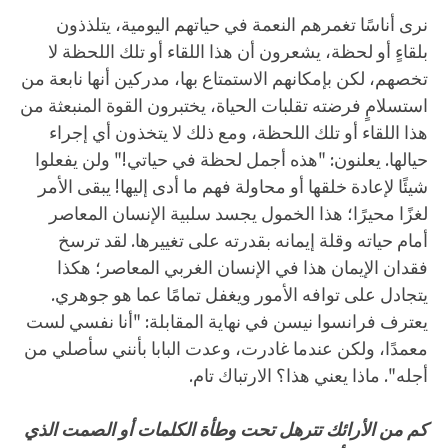
نرى أناسًا تغمرهم النعمة في حياتهم اليومية، يتلذذون
بلقاءٍ أو لحظة، يشعرون أن هذا اللقاء أو تلك اللحظة لا
تخصهم، لكن بإمكانهم الاستمتاع بها، مدركين أنها نابعة من
استسلامٍ فرضته تقلبات الحياة، يختبرون القوة المنبعثة من
هذا اللقاء أو تلك اللحظة، ومع ذلك لا يتخذون أي إجراء
حيالها. يعلنون: "هذه أجمل لحظة في حياتي!" ولن يفعلوا
شيئًا لإعادة خلقها أو محاولة فهم ما أدى إليها! يبقى الأمر
لغزًا محيرًا؛ هذا الخمول يجسد سلبية الإنسان المعاصر
أمام حياته وقلة إيمانه بقدرته على تغييرها. لقد ترسخ
فقدان الإيمان هذا في الإنسان الغربي المعاصر؛ هكذا
يتجادل على توافه الأمور ويغفل تمامًا عما هو جوهري.
يعترف فرانسوا نيسن في نهاية المقابلة: "أنا نفسي لست
معمدًا، ولكن عندما غادرت، وعدت البابا بأنني سأصلي من
أجله". ماذا يعني هذا؟ الارتباك تام.
كم من الأرائك تترهل تحت وطأة الكلمات أو الصمت الذي