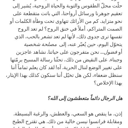
حلّت محلّ الطقوس والتوبة والحياة الروحية، يُشير إلى
تعقيم جوهرنا ورسائل أرواحنا، التي باتت متقطعة على
نحو متزايد. كم من الأرائك تتهاوى تحت وطأة الكلمات أو
الصمت المتراكم، أملاً في خنق الروح؟ لم تعد الروح
نفسها ترى جدوى ذلك، لأنها لم تعد تشعر بالحب، الذي
يتحوّل اليوم، حين يُعبّر عنه، إلى
مصلحة شخصية
أو
فضول
... نحن متفرجون على حياتنا. نشاهد عاجزين
وجبناء. على النقيض من ذلك، تحثّنا رسالة المسيح برمّتها
على تغيير الوضع لننال الحرية. آه! لقد كان يعلم تماماً أننا
سنظل ضعفاء، لكن هل تخيّل أننا سنكون كذلك بهذا الإيثار،
بهذا الإخلاص؟
هل الرجال دائماً متعطشون إلى الله؟
إذن، ما ينقص هو السعي، والعطش، والرغبة البسيطة.
ومقابلة فرانسوا نيسن خالية من ذلك. هي تقترح الطبخ