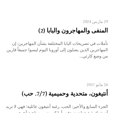
29 مارس 2024
المنفى والمهاجرون والبابا (2)
تأملات في تصريحات البابا المختلفة بشأن المهاجرين: إن
المهاجرين الذين يصلون إلى أوروبا اليوم ليسوا جميعاً فارين
من وضع كارثي...
26 مايو 2017
أنتيغون، متحدية وحميمية (7/7. حب)
الجزء السابع والأخير: الحب. رغبة أنتيغون عائلية؛ فهي لا تريد
أن تترك شقيقها دون دفن. أما كريون، من ناحية أخرى،