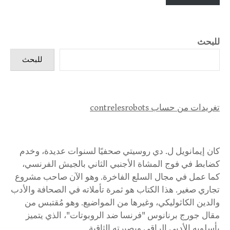
للبحث
للبحث
تغريدات من حساب contrelesrobots
كان إيمانويل ل. دي روسيتي صحفيًا لسنوات عديدة، وخدم
كضابط في فوج المشاة الأجنبي الثاني بالجيش الفرنسي،
كما عمل في مجال السلع الفاخرة. وهو الآن صاحب مشروع
تجاري صغير. هذا الكتاب هو ثمرة تأملاته في الصحافة والأدب
والدين الكاثوليكي، وغيرها من المواضيع. وهو مُقتبس من
مقال جورج برنانوس "فرنسا ضد الروبوتات"، الذي يتميز
بأسلوبه الأدبي الراقي وبصيرته الثاقبة.