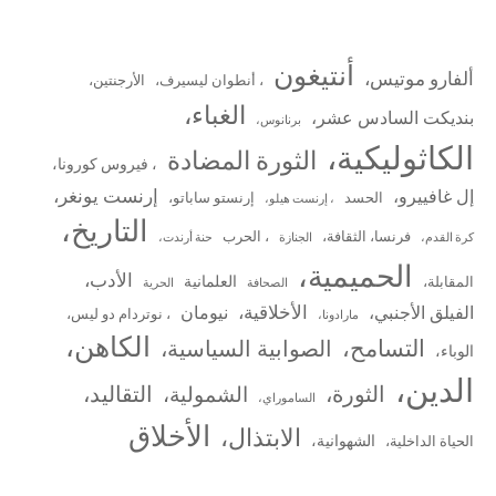
أنتيغون
ألفارو موتيس،
، أنطوان ليسيرف،
الأرجنتين،
الغباء،
بنديكت السادس عشر،
برنانوس،
الكاثوليكية،
الثورة المضادة
، فيروس كورونا،
إرنست يونغر،
إل غافييرو،
الحسد
إرنستو ساباتو،
، إرنست هيلو،
التاريخ،
فرنسا، الثقافة،
، الحرب
كرة القدم،
الجنازة
حنة أرندت،
الحميمية،
الأدب،
العلمانية
المقابلة،
الصحافة
الحرية
الأخلاقية،
الفيلق الأجنبي،
نيومان
، نوتردام دو ليس،
مارادونا،
الكاهن،
التسامح،
الصوابية السياسية،
الوباء،
الدين،
الثورة،
التقاليد،
الشمولية،
الساموراي،
الأخلاق
الابتذال،
الشهوانية،
الحياة الداخلية،