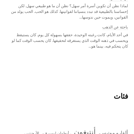
لماذا نظن أن تكوين أسرة أمر سهل؟ نظن أن ما هو طبيعي سهل. لكن
إحساسنا بالطبيعية قد تبدد بنسياننا لقوانينها. كذلك هو الحب. الحب يولد من
القوانين، ويموت حين ندوسها...
باحثة عن الذهب
في أحد الأيام، كانت رغبته الوحيدة، حققها بسهولة كل يوم. كان يستيقظ
ويحسب في ذهنه الوقت الذي يستغرقه لتحقيقها. كان يحسب الوقت كما لو
كان يتحكم فيه، بينما هو...
فئات
أنتيغون
ألفارو موتيس،
، أنطوان ليسيرف،
الأرجنتين،