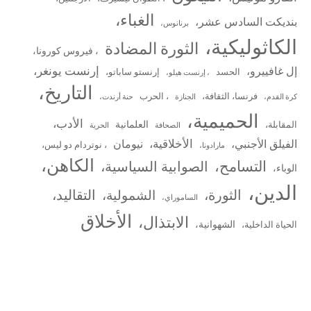
الغباء،
بنديكت السادس عشر،
برنانوس،
الكاثوليكية،
الثورة المضادة
، فيروس كورونا،
إرنست يونغر،
إل غافييرو،
الحسد
إرنستو ساباتو،
، إرنست هيلو،
التاريخ،
فرنسا، الثقافة،
، الحرب
كرة القدم،
الجنازة
حنة أرندت،
الحميمية،
الأدب،
العلمانية
المقابلة،
الصحافة
الحرية
الأخلاقية،
الفيلق الأجنبي،
نيومان
، نوتردام دو ليس،
مارادونا،
الكاهن،
التسامح،
الصوابية السياسية،
الوباء،
الدين،
الثورة،
التقاليد،
الشمولية،
الساموراي،
الأخلاق
الابتذال،
الشهوانية،
الحياة الداخلية،