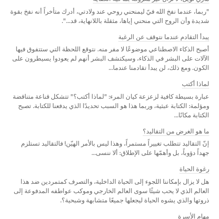
"ربما، عندما نفخ الله فيّ ليمنحني روحي عند ولادتي، أدرك متأخراً أنه نفخ بقوة
شديدة وأن الروح التي منحني إياها، مثقلة باللانهاية، قد...".
يبدأ التقادم عندما نتوقف عن الرغبة
أصبح الذكاء الاصطناعي موضوعًا لا مفر منه. نتوقع اللحظة التي ستتفوق فيها
الآلات على البشر في الذكاء، وسيكتشف البشر أنهم لم يعودوا يسيطرون على
الكون. ومع ذلك، لن يبدأ تقادمنا عندما...
لماذا أكتب
عبارة بسيطة كافية لزعزعة كيان المرء: "لماذا أكتب؟" تتشكل قناعة متناقضة
ومؤلمة: الكتابة عبثية، وربما هذا هو السبب تحديدًا الذي يدفعنا للكتابة. تصبح
الكتابة مكانًا...
ما هو الغرض من التقاليد؟
إنّ التقاليد تتطلب تغييراً مستمراً، وهذا ليس بالأمر الهيّن! فالتقاليد تستلزم
جهداً دؤوباً، بل وأهمّها على الإطلاق: ألا ننسى...
رغوة الحياة
هل لا يزال بإمكاننا اللجوء إلى الحياة الداخلية، والتصرف كمتمردين ضد هذا
العالم الذي لا يحب شيئًا سوى العالم الخارجي وموكب عواطفه المدفوعة إلى
ذروتها والذي يشوه الحياة ليجعلها جميعًا متشابهة وشبحية؟.
مهام الأسرة