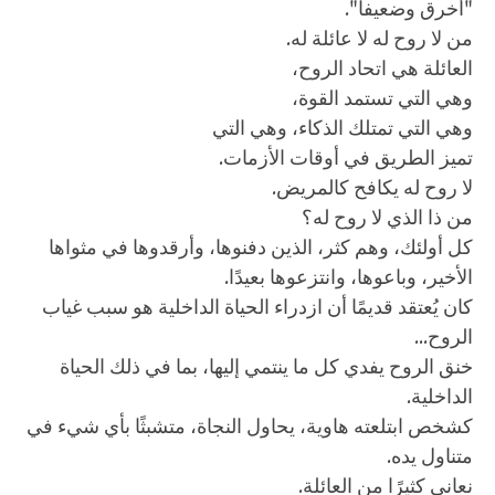
"أخرق وضعيفاً".
من لا روح له لا عائلة له.
العائلة هي اتحاد الروح،
وهي التي تستمد القوة،
وهي التي تمتلك الذكاء، وهي التي
تميز الطريق في أوقات الأزمات.
لا روح له يكافح كالمريض.
من ذا الذي لا روح له؟
كل أولئك، وهم كثر، الذين دفنوها، وأرقدوها في مثواها
الأخير، وباعوها، وانتزعوها بعيدًا.
كان يُعتقد قديمًا أن ازدراء الحياة الداخلية هو سبب غياب
الروح...
خنق الروح يفدي كل ما ينتمي إليها، بما في ذلك الحياة
الداخلية.
كشخص ابتلعته هاوية، يحاول النجاة، متشبثًا بأي شيء في
متناول يده.
نعاني كثيرًا من العائلة.