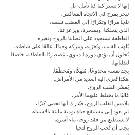
إنها لا تسير كما كنا نأمل، بل
تبحر بمرح في الاتجاه المعاكس.
نلجأ مرارًا وتكرارًا إلى الغضب نفسه،
الذي يتملكنا، ويسحرنا، ويزعزعنا.
العاطفة تستحوذ على اتصالنا بالروح وتغيره.
يُلهب القلب، ويُعرّيه، ويتركه وحيدًا، عالقًا على شاطئه.
يُحاول أن يؤدي دوره الدنيوي، مُضطربًا بالعاطفة، خاضعًا
لتقلباتها.
يجد نفسه مخدوعًا، مُنهكًا، ومُحطّمًا.
هكذا تُعزى إليه العديد من الأمراض.
يُفسّر القلب الروح.
غالبًا ما يختلط عليهما الأمر.
يلامس القلب الروح، فيُدرك أنها تحمي كنزًا،
ثم يعود إلى مستنقع حياة يومية مليئة بالاستياء.
لا يستطيع من فقد روحه بناء أسرة.
يجب أن تُحب الروح لتحيا.