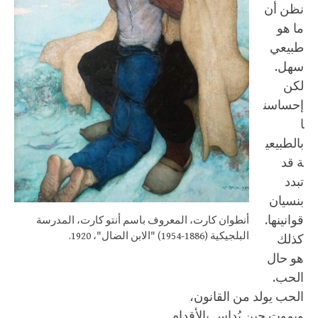
نظن أن
ما هو
طبيعي
سهل.
لكن
إحساسن
ا
بالطبيعي
ة قد
تبدد
بنسيان
قوانينها.
أنطوان كارت، المعروف باسم أنتو كارت، المدرسة
البلجيكية (1886-1954) "الابن الضال"، 1920.
كذلك
هو حال
الحب.
الحب يولد من القانون،
ويموت حين يُداس بالأقدام.