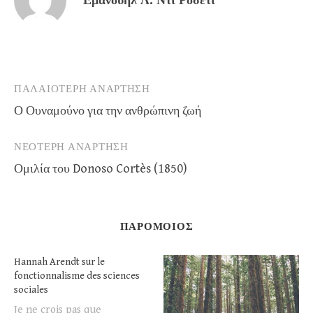
Εμανουήλ Λ. Ντι Ροσέτι
Πλοήγηση
ΠΑΛΑΙΌΤΕΡΗ ΑΝΆΡΤΗΣΗ
Ο Ουναμούνο για την ανθρώπινη ζωή
άρθρων
ΝΕΌΤΕΡΗ ΑΝΆΡΤΗΣΗ
Ομιλία του Donoso Cortès (1850)
ΠΑΡΌΜΟΙΟΣ
Hannah Arendt sur le
fonctionnalisme des sciences
sociales
Je ne crois pas que