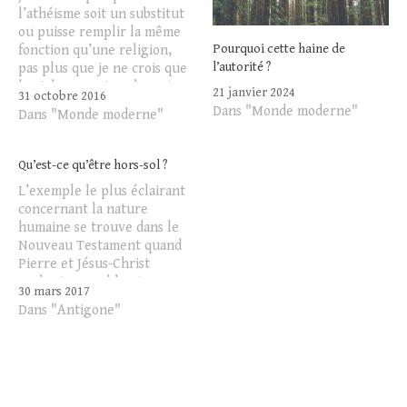
l’athéisme soit un substitut
ou puisse remplir la même
Pourquoi cette haine de
fonction qu’une religion,
l’autorité ?
pas plus que je ne crois que
la violence puisse devenir
21 janvier 2024
31 octobre 2016
un substitut de l’autorité.
Dans "Monde moderne"
Dans "Monde moderne"
Mais si nous suivons les
exhortations des
conservateurs qui, en ce
Qu’est-ce qu’être hors-sol ?
moment, ont une assez
L’exemple le plus éclairant
bonne chance d’être…
concernant la nature
humaine se trouve dans le
Nouveau Testament quand
Pierre et Jésus-Christ
parlent ensemble et que
30 mars 2017
Pierre insiste auprès de son
Dans "Antigone"
maître pour qu’il croie sa
dévotion tout à fait sincère.
Ainsi, Jésus lui annonce que
le coq n'aura pas chanté
qu’il l’aura renié…