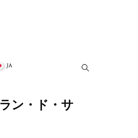
JA
調
査
対
ラン・ド・サ
象：