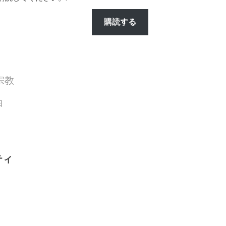
購読する
宗教
白
ティ