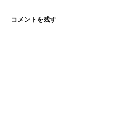
vigilance. Elle demande, un
terme qui…
コメントを残す