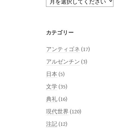
ー
カ
イ
ブ
カテゴリー
アンティゴネ
(17)
アルゼンチン
(3)
日本
(5)
文学
(35)
典礼
(16)
現代世界
(120)
注記
(12)