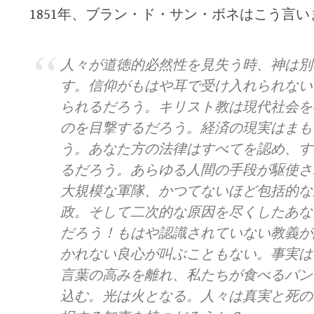
1851年、ブラン・ド・サン・ボネはこう言い
人々が道徳的必然性を見失う時、神は別
す。信仰がもはや耳で受け入れられない
られるだろう。キリスト教は現代社会を
のを目撃するだろう。経済の現実はまも
う。あなた方の法律はすべてを認め、す
るだろう。あらゆる人間の手段が駆使さ
大規模な軍隊、かつてないほど包括的な
政。そして二次的な原因を尽くしたあな
だろう！もはや認識されていない教義が
かれない良心が叫ぶこともない。事実は
言葉の高みを離れ、私たちが食べるパン
込む。光は火となる。人々は真実と死の