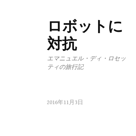
ロボットに
コ
ン
対抗
テ
ン
ツ
エマニュエル・ディ・ロセッ
ティの旅行記
へ
ス
キ
ッ
2016年11月3日
プ