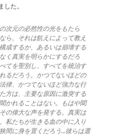
ました。
の次元の必然性の光をもたら
なら、それは飢えによって教え
構成するか、あるいは崩壊する
なく真実を明らかにするだろ
べてを聖別し、すべてを統治す
れるだろう。かつてないほどの
法律、かつてないほど強力な行
た方は、主要な原因に激突する
聞かれることはない。もはや聞
その偉大な声を発する。真実は
、私たちが生きる血の中に入り
狭間に身を置くだろう…彼らは選