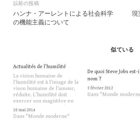
以前の投稿
投
ハンナ・アーレントによる社会科学
現
稿
の機能主義について
ナ
ビ
似ている
ゲ
ー
Actualités de l’humilité
De quoi Steve Jobs est-il
La vision humaine de
シ
nom ?
l’humilité est à l’image de la
vison humaine de l’amour,
3 février 2012
ョ
Dans "Monde modern
réduite. L’humilité doit
exercer son magistère en
ン
tout temps et en tous lieux.
10 mai 2014
L’humilité n’admet pas que
Dans "Monde moderne"
l’on choisisse si elle
doit s’exercer. L’humilité
demande ainsi une infinie
disponibilité et une infinie