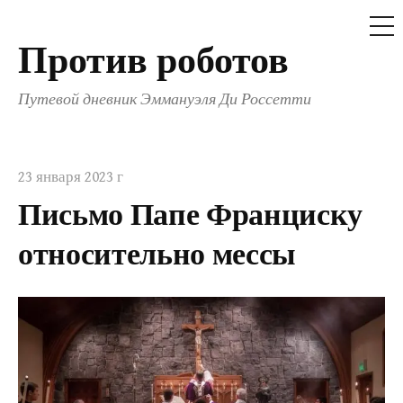
МЕ
Против роботов
Перейти
к
Путевой дневник Эммануэля Ди Россетти
содержимому
23 января 2023 г
Письмо Папе Франциску
относительно мессы