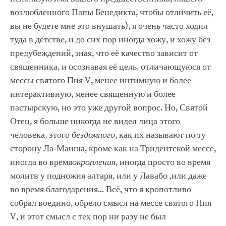
возлюбленного Папы Бенедикта, чтобы отличить её,
вы не будете мне это внушать), я очень часто ходил
туда в детстве, и до сих пор иногда хожу, и хожу без
предубеждений, зная, что её качество зависит от
священника, и осознавая её цель, отличающуюся от
мессы святого Пия V, менее интимную и более
интерактивную, менее священную и более
пастырскую, но это уже другой вопрос. Но, Святой
Отец, я больше никогда не видел лица этого
человека, этого
бездомного
, как их называют по ту
сторону Ла-Манша, кроме как на Тридентской мессе,
иногда во время
окропления
, иногда просто во время
молитв у подножия алтаря, или у Лавабо
,
или даже
во время благодарения… Всё, что я кропотливо
собрал воедино, обрело смысл на мессе святого Пия
V, и этот смысл с тех пор ни разу не был