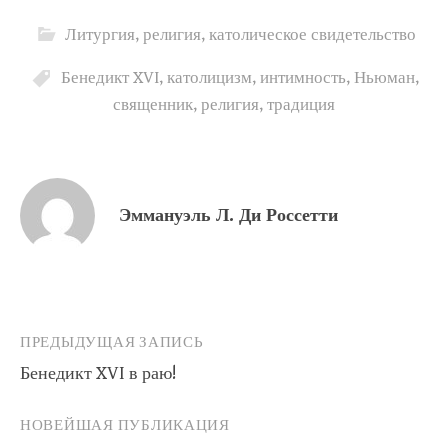
Литургия
,
религия
,
католическое свидетельство
Бенедикт XVI
,
католицизм
,
интимность
,
Ньюман
,
священник
,
религия
,
традиция
Эммануэль Л. Ди Россетти
Навигация
ПРЕДЫДУЩАЯ ЗАПИСЬ
Бенедикт XVI в раю!
по
записям
НОВЕЙШАЯ ПУБЛИКАЦИЯ