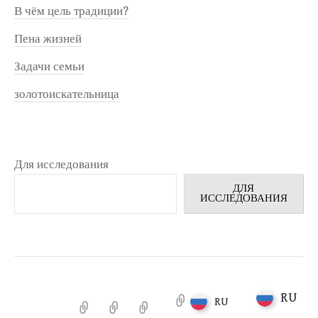
В чём цель традиции?
Пена жизней
Задачи семьи
золотоискательница
Для исследования
ДЛЯ
ИССЛЕДОВАНИЯ
RU
RU
RU
Добро
Примечания
Антигона