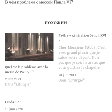
В чём проблема с мессой Павла VI?
ПОХОЖИЙ
Prêtre « génération Benoit XVI
»
Cher Monsieur l’Abbé, C'est
avec grand plaisir que je
salue votre départ. Non
pas que je sois heureux que
Quel est le problème avec la
vous quittiez la chapelle
messe de Paul VI ?
Notre-Dame du Lys, mais
20 juin 2011
parce que je suis heureux de
2 juin 2023
Dans "Liturgie"
vous avoir rencontré et que
Dans "Liturgie"
vous continuiez votre
sacerdoce en montrant
l'exemple du prêtre selon
Lauda Sion
Benoit XVI. Hier,…
15 juin 2020