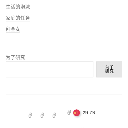
生活的泡沫
家庭的任务
拜金女
为了研究
为了
研究
ZH-CN
欢
笔
安
迎
记
提
戈