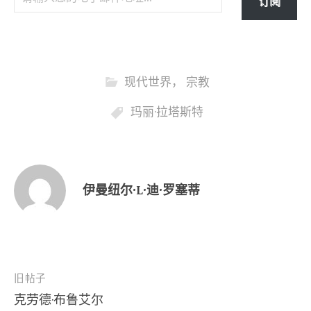
订阅
现代世界
，
宗教
玛丽·拉塔斯特
伊曼纽尔·L·迪·罗塞蒂
文
旧帖子
克劳德·布鲁艾尔
章