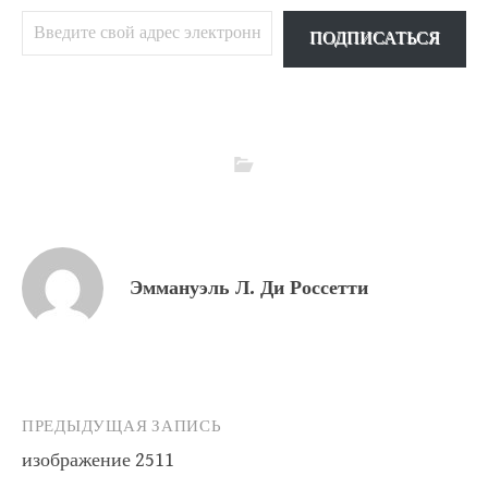
Введите свой адрес электронной почты…
ПОДПИСАТЬСЯ
Эммануэль Л. Ди Россетти
Навигация
ПРЕДЫДУЩАЯ ЗАПИСЬ
изображение 2511
по