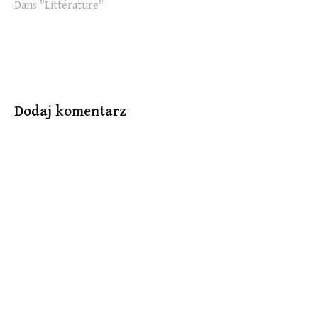
Dans "Littérature"
Quelle inversion des valeurs
! Alors que l’autorité selon
Antigone empêchait la
tyrannie ! L’époque
moderne a cette impression
de l’autorité parce que
celle-ci a été…
Dodaj komentarz