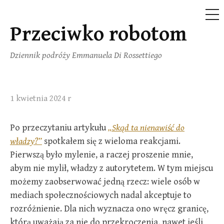
ME
Przeciwko robotom
Przejdź
do
Dziennik podróży Emmanuela Di Rossettiego
treści
1 kwietnia 2024 r
Po przeczytaniu artykułu
„Skąd ta nienawiść do
władzy?”
spotkałem się z wieloma reakcjami.
Pierwszą było mylenie, a raczej proszenie mnie,
abym nie mylił, władzy z autorytetem. W tym miejscu
możemy zaobserwować jedną rzecz: wiele osób w
mediach społecznościowych nadal akceptuje to
rozróżnienie. Dla nich wyznacza ono wręcz granicę,
którą uważają za nie do przekroczenia, nawet jeśli