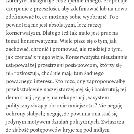
Autorytet inauguruje coś zupełnie innego. Proponuje
czerpanie z przeszłości, aby zdefiniować lub na nowo
zdefiniować to, co możemy sobie wyobrazić. To z
pewnością nie jest absolutyzm, lecz raczej
konserwatyzm. Dlatego też tak mało jest prac na
temat konserwatyzmu. Wiele pisze się o tym, jak
zachować, chronić i promować, ale rzadziej o tym,
jak czerpać z niego wizję. Konserwatysta nieustannie
ustępował tej przestrzeni postępowcom, którzy się
nią rozkoszują, choć nie mają tam żadnego
poważnego interesu. Kto rozsądny zaproponowałby
przekształcenie naszej starzejącej się i bankrutującej
demokracji, żyjącej na rekuperacji, w system
polityczny służący obronie mniejszości? Nie neguję
ochrony słabych; neguję, że powinna ona stać się
jedynym motywem działań politycznych. Zwłaszcza
że słabość postępowców kryje się pod mdłym