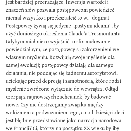
jest bardziej przerażające. Inwersja wartości i
znaczeń słów pozwala postępowcom powiedzieć
niemal wszystko i przekształcić to w… dogmat.
Postępowcy żywią się jedynie „pustymi ideami”, by
użyć doniosłego określenia Claude’a Tresmontanta.
Gdybym miał nieco wyjaśnić to sformułowanie,
powiedziałbym, że postępowcy są zakorzenieni we
własnym myśleniu. Rozwijają swoje myślenie dla
samej ewolucji; postępowcy działają dla samego
działania, nie poddając się żadnemu autorytetowi,
uciekając przed depresją i samotnością, które rodzi
myślenie zwrócone wyłącznie do wewnątrz. Odtąd
czerpią z najnowszych zachcianek, by budować
nowe. Czy nie dostrzegamy związku między
wokizmem a podważaniem tego, co od dziesięcioleci
jest błędnie przedstawiane jako narracja narodowa,
we Francji? Ci, którzy na początku XX wieku byliby