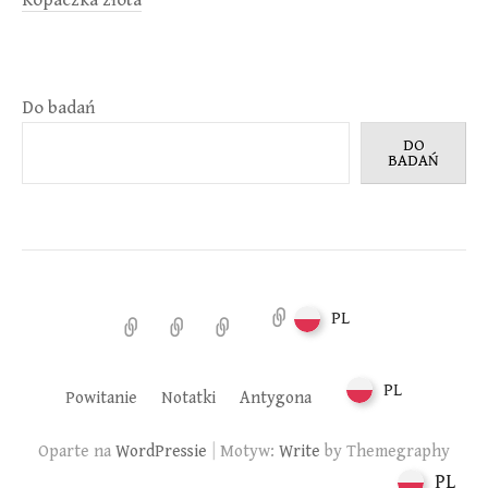
Kopaczka złota
Do badań
DO
BADAŃ
PL
Powitanie
Notatki
Antygona
PL
Powitanie
Notatki
Antygona
|
Oparte na
WordPressie
Motyw:
Write
by Themegraphy
PL
PL