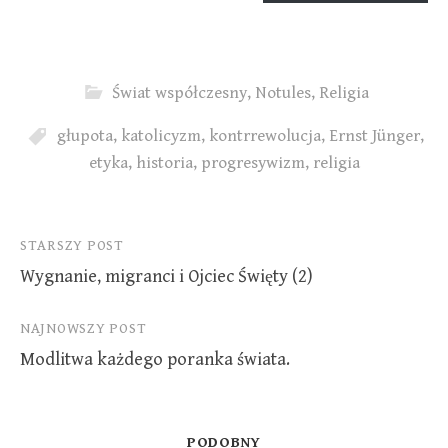
Świat współczesny
,
Notules
,
Religia
głupota
,
katolicyzm
,
kontrrewolucja
,
Ernst Jünger
,
etyka
,
historia
,
progresywizm
,
religia
Nawigacja
STARSZY POST
Wygnanie, migranci i Ojciec Święty (2)
po
wpisach
NAJNOWSZY POST
Modlitwa każdego poranka świata.
PODOBNY