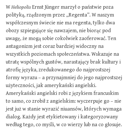
W
Heliopolis
Ernst Jünger marzył o państwie poza
polityką, rządzonym przez „Regenta”. W naszym
współczesnym świecie nie ma regenta, tylko dwa
obozy szpiegujące się nawzajem, nie biorąc pod
uwagę, że mogą sobie cokolwiek zaoferować. Ten
antagonizm jest coraz bardziej widoczny na
wszystkich poziomach społeczeństwa. Wskazuje na
utratę wspólnych gustów, narastający brak kultury i
atrofię języka, zredukowanego do najprostszej
formy wyrazu – a przynajmniej do jego najprostszej
użyteczności, jak amerykański angielski.
Amerykański angielski robi z językiem francuskim
to samo, co zrobił z angielskim: wyczerpuje go – nie
jest już w stanie wyrazić niuansów, których wymaga
dialog. Każdy jest etykietowany i kategoryzowany
według tego, co myśli, w co wierzy lub na co głosuje.