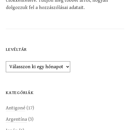
csökkentésére.
Tudjon meg többet arról, hogyan
dolgozzuk fel a hozzászólásai adatait
.
LEVÉLTÁR
Levéltár
KATEGÓRIÁK
Antigoné
(17)
Argentína
(3)