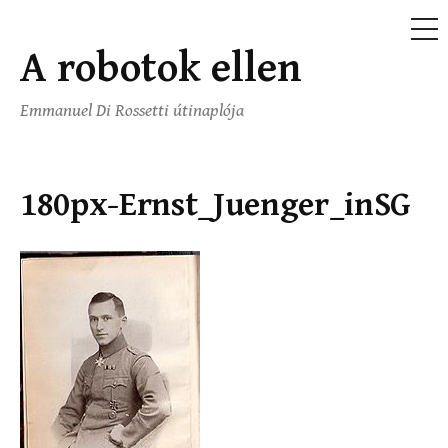
ME
A robotok ellen
Ugrás
a
Emmanuel Di Rossetti útinaplója
tartalomhoz
180px-Ernst_Juenger_inSG