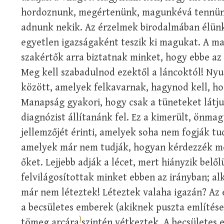
hordoznunk, megértenünk, magunkévá tennünk,
adnunk nekik. Az érzelmek birodalmában élünk
egyetlen igazságaként teszik ki magukat. A m
szakértők arra biztatnak minket, hogy ebbe az 
Meg kell szabadulnod ezektől a láncoktól! Nyu
között, amelyek felkavarnak, hagynod kell, hog
Manapság gyakori, hogy csak a tüneteket látjuk
diagnózist állítanánk fel. Ez a kimerült, önma
jellemzőjét érinti, amelyek soha nem fogják t
amelyek már nem tudják, hogyan kérdezzék me
őket. Lejjebb adják a lécet, mert hiányzik belől
felvilágosítottak minket ebben az irányban; a
már nem léteztek! Léteztek valaha igazán? Az
a becsületes emberek (akiknek puszta említése
)
tömeg arcára
szintén vétkeztek. A becsületes 