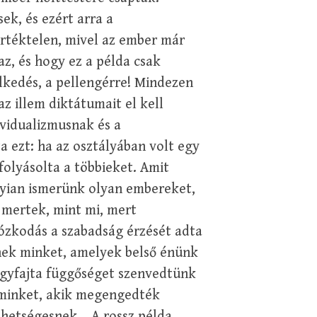
ek, és ezért arra a
értéktelen, mivel az ember már
az, és hogy ez a példa csak
lkedés, a pellengérre! Mindezen
z illem diktátumait el kell
ividualizmusnak és a
 ezt: ha az osztályában volt egy
folyásolta a többieket. Amit
yian ismerünk olyan embereket,
 mertek, mint mi, mert
ózkodás a szabadság érzését adta
nek minket, amelyek belső énünk
gyfajta függőséget szenvedtünk
 minket, akik megengedték
hetségesnek... A rossz példa