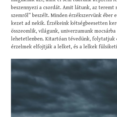
beszennyezi a csordát. Amit látunk, az teremt 
szemről” beszélt. Minden érzékszervünk éber e
kezet ad nekik. Érzékeink kétségbeesetten ker
összeomlik, világunk, univerzumunk mocsárba 
lehetetlenben. Kitartóan tévedünk, folytatjuk
érzelmek elfojtják a lelket, és a lelkek fülsik