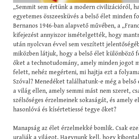
„Semmit sem értünk a modern civilizációról, ha
egyetemes összeesküvés a belső élet minden fo
Bernanos 1946-ban alapvető művében, a „Franc
kifejezést annyiszor ismételgették, hogy mant
után nyolcvan évvel sem veszített jelentőségé
miközben látjuk, hogy a belső élet különböző 
őket a technotudomány, amely minden jogot m
felett, nehéz megérteni, mi hajtja ezt a folyam
Szóval? Menedéket találhatunk-e még a belső é
a világ ellen, amely semmi mást nem szeret, cs
szélsőséges érzelmeinek sokaságát, és amely el
hasonlóvá és kísértetiessé tegye őket?
Manapság az élet érzelmekké bomlik. Csak eze
uralják a világot. Hagynunk kell, hogy kibonta