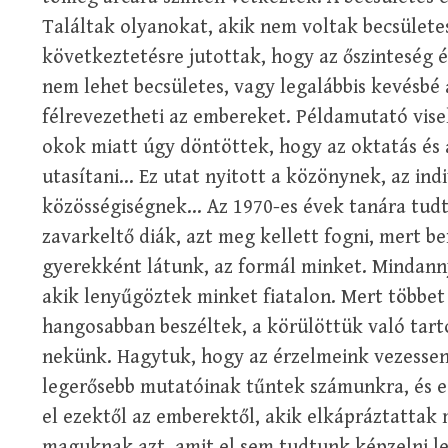
Találtak olyanokat, akik nem voltak becsületes
következtetésre jutottak, hogy az őszinteség 
nem lehet becsületes, vagy legalábbis kevésbé 
félrevezetheti az embereket. Példamutató vise
okok miatt úgy döntöttek, hogy az oktatás és a
utasítani… Ez utat nyitott a közönynek, az ind
közösségiségnek… Az 1970-es évek tanára tudta
zavarkeltő diák, azt meg kellett fogni, mert be
gyerekként látunk, az formál minket. Mindann
akik lenyűgöztek minket fiatalon. Mert többet
hangosabban beszéltek, a körülöttük való tart
nekünk. Hagytuk, hogy az érzelmeink vezesse
legerősebb mutatóinak tűntek számunkra, és e
el ezektől az emberektől, akik elkápráztattak
maguknak azt, amit el sem tudtunk képzelni le