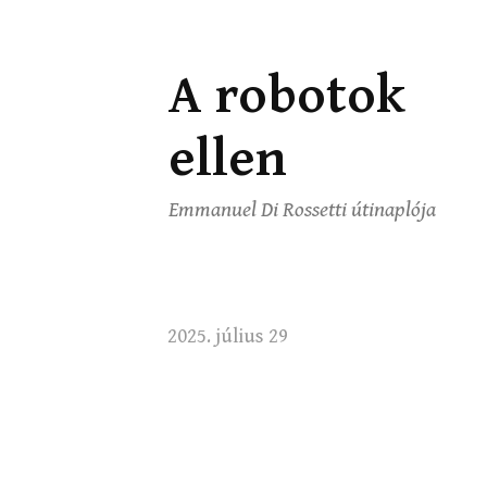
A robotok
Ugrás
a
ellen
tartalomhoz
Emmanuel Di Rossetti útinaplója
2025. július 29