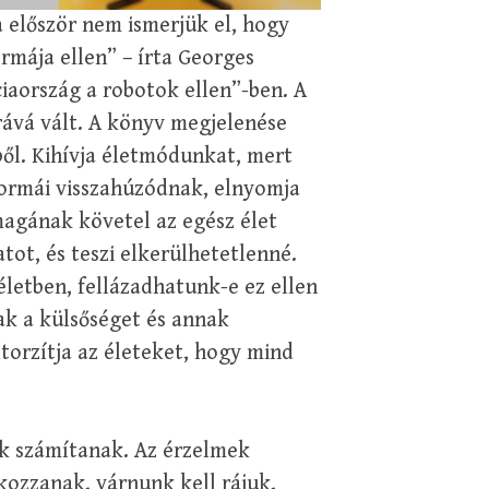
 először nem ismerjük el, hogy
rmája ellen” – írta Georges
iaország a robotok ellen”-ben. A
rává vált. A könyv megjelenése
ből. Kihívja életmódunkat, mert
formái visszahúzódnak, elnyomja
agának követel az egész élet
atot, és teszi elkerülhetetlenné.
letben, fellázadhatunk-e ez ellen
ak a külsőséget és annak
torzítja az életeket, hogy mind
k számítanak. Az érzelmek
kozzanak, várnunk kell rájuk,