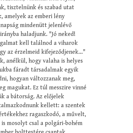
 tisztelnünk és szabad utat
, amelyek az emberi lény
anapság mindenütt jelenlévő
irányba haladjunk. "Jó neked!
galmat kell találnod a viharok
y az érzelmeid kifejeződjenek..."
, anélkül, hogy valaha is helyes
gukba fáradt társadalmak egyik
udni, hogyan változzanak meg,
g magukat. Ez túl messzire vinné
ük a bátorság. Az előjelek
lkalmazkodnunk kellett: a szentek
 értékekhez ragaszkodó, a művelt,
 is mosolyt csal a polgári-bohém
ember holttestére csaptak.