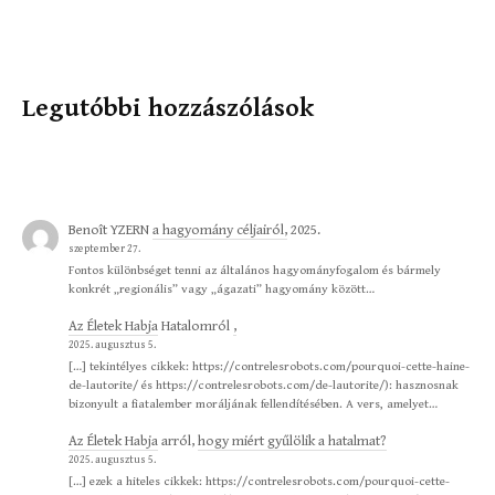
Legutóbbi hozzászólások
Benoît YZERN
a hagyomány céljairól,
2025.
szeptember 27.
Fontos különbséget tenni az általános hagyományfogalom és bármely
konkrét „regionális” vagy „ágazati” hagyomány között…
Az Életek Habja
Hatalomról
,
2025. augusztus 5.
[…] tekintélyes cikkek: https://contrelesrobots.com/pourquoi-cette-haine-
de-lautorite/ és https://contrelesrobots.com/de-lautorite/): hasznosnak
bizonyult a fiatalember moráljának fellendítésében. A vers, amelyet…
Az Életek Habja
arról,
hogy miért gyűlölik a hatalmat?
2025. augusztus 5.
[…] ezek a hiteles cikkek: https://contrelesrobots.com/pourquoi-cette-