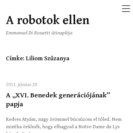
ME
A robotok ellen
Ugrás
a
Emmanuel Di Rossetti útinaplója
tartalomhoz
Címke:
Liliom Szűzanya
2011. június 20
A „XVI. Benedek generációjának”
papja
Kedves Atyám, nagy örömmel búcsúzom el tőled. Nem
mintha örülnék, hogy elhagyod a Notre-Dame du Lys