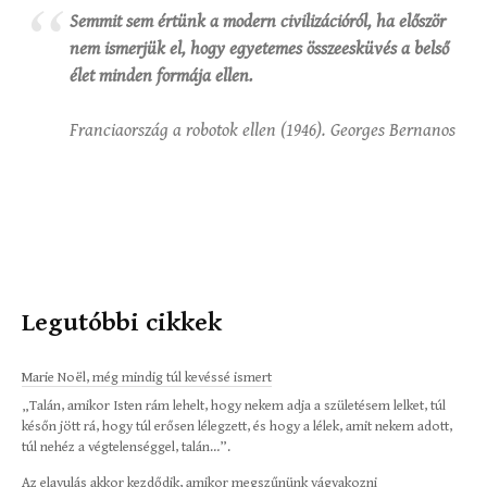
Semmit sem értünk a modern civilizációról, ha először
nem ismerjük el, hogy egyetemes összeesküvés a belső
élet minden formája ellen.
Franciaország a robotok ellen (1946). Georges Bernanos
Legutóbbi cikkek
Marie Noël, még mindig túl kevéssé ismert
„Talán, amikor Isten rám lehelt, hogy nekem adja a születésem lelket, túl
későn jött rá, hogy túl erősen lélegzett, és hogy a lélek, amit nekem adott,
túl nehéz a végtelenséggel, talán…”.
Az elavulás akkor kezdődik, amikor megszűnünk vágyakozni