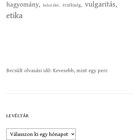
vulgaritás,
hagyomány,
érzékiség,
belső élet,
etika
Becsült olvasási idő:
Kevesebb, mint egy perc
LEVÉLTÁR
Levéltár