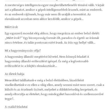
A mesterséges intelligencia egyre megkerülhetetlenebb témává válik. Várjuk
azt a pillanatot, amikor a gépek intelligensebbek lesznek, mint az emberek,
és az emberek rájönnek, hogy már nem ők uralják a teremtést. Az
elavulásunk azonban nem akkor kezdődik, amikor a gépek...
Miért írok
Egy egyszerű mondat elég ahhoz, hogy megrázza az ember belső életét:
„Miért írok?” Egy bizonyosság formát ölt, paradox és égető: az írásnak
nincs értelme, és talán pontosan ezért írunk. Az írás egy hellyé válik...
Mi a hagyományozás célja?
A hagyomány állandó megtérést követel. Nem könnyű feladat! A
hagyomány állandó erőfeszítést igényel. És még a legfontosabb
erőfeszítést is: a felejtés elmulasztását...
Az életek habja
Menedéket találhatunk-e még a belső életünkben, lázadóként
viselkedhetünk-e ez ellen a világ ellen, amely semmi mást nem szeret, csak a
külsőt és az érzelmek özönét, melyeket a dühkitöréseikig kergetnek, és
amely eltorzítja az életeket, hogy mindegyiket hasonlóvá és szellemszerűvé
tegye?.
A család feladatai