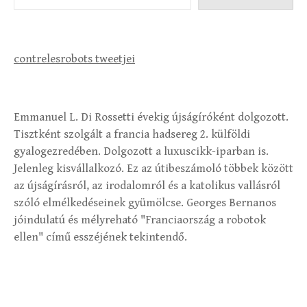
contrelesrobots tweetjei
Emmanuel L. Di Rossetti évekig újságíróként dolgozott.
Tisztként szolgált a francia hadsereg 2. külföldi
gyalogezredében. Dolgozott a luxuscikk-iparban is.
Jelenleg kisvállalkozó. Ez az útibeszámoló többek között
az újságírásról, az irodalomról és a katolikus vallásról
szóló elmélkedéseinek gyümölcse. Georges Bernanos
jóindulatú és mélyreható "Franciaország a robotok
ellen" című esszéjének tekintendő.