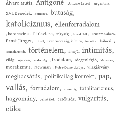
Antigoné
Álvaro Mutis,
, Antoine Lecerf,
Argentína,
butaság,
XVI. Benedek,
Bernanos,
katolicizmus,
ellenforradalom
El Gaviero,
, koronavírus,
irigység
Ernesto Sabato,
, Ernest Hello,
Ernst Jünger,
,
Franciaország, kultúra,
, háború
futball,
temetés
intimitás,
történelem,
interjú,
Hannah Arendt,
,
irodalom,
Idegenlégió,
világi
újságírás,
szabadság
Maradona,
moralizmus,
Newman
világjárvány,
, Notre-Dame du Lys,
pap,
megbocsátás,
politikailag korrekt,
vallás,
forradalom,
totalitarizmus,
szamuráj,
vulgaritás,
hagyomány,
érzékiség,
belső élet,
etika