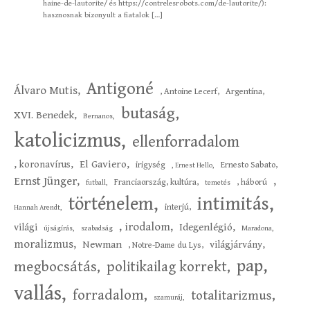
haine-de-lautorite/ és https://contrelesrobots.com/de-lautorite/):
hasznosnak bizonyult a fiatalok […]
Antigoné
Álvaro Mutis,
, Antoine Lecerf,
Argentína,
butaság,
XVI. Benedek,
Bernanos,
katolicizmus,
ellenforradalom
El Gaviero,
, koronavírus,
irigység
Ernesto Sabato,
, Ernest Hello,
Ernst Jünger,
,
Franciaország, kultúra,
, háború
futball,
temetés
intimitás,
történelem,
interjú,
Hannah Arendt,
,
irodalom,
Idegenlégió,
világi
újságírás,
szabadság
Maradona,
moralizmus,
Newman
világjárvány,
, Notre-Dame du Lys,
pap,
megbocsátás,
politikailag korrekt,
vallás,
forradalom,
totalitarizmus,
szamuráj,