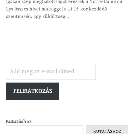
Igazán szép meghatottságot éreztek a Notre-Dame du
Lys összes hívei ma reggel a 11:15-kor kezdődő
szentmisén. Egy küldöttség...
Add meg az e-mail címed
FELIRATKOZÁS
Kutatáshoz
KUTATÁSHOZ