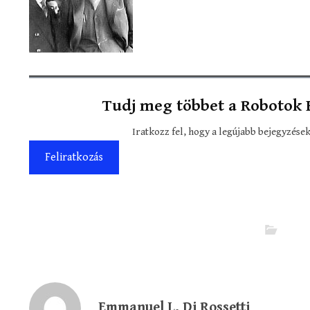
Tudj meg többet a Robotok E
Iratkozz fel, hogy a legújabb bejegyzés
Feliratkozás
Emmanuel L. Di Rossetti