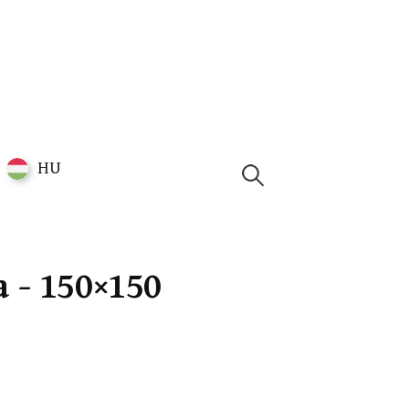
HU
Kutatáshoz:
a - 150×150