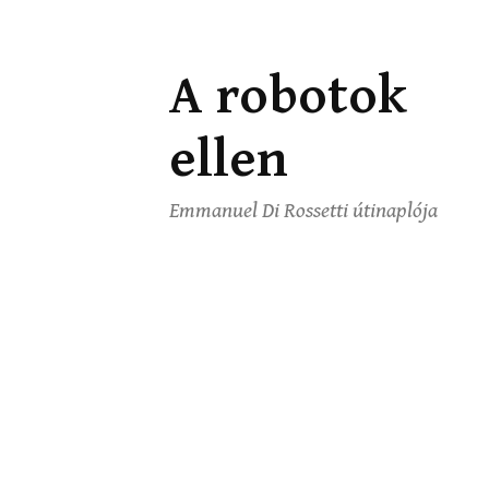
A robotok
Ugrás
a
ellen
tartalomhoz
Emmanuel Di Rossetti útinaplója