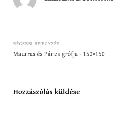
RÉGEBBI BEJEGYZÉS
Bejegyzés
Maurras és Párizs grófja - 150×150
navigáció
Hozzászólás küldése