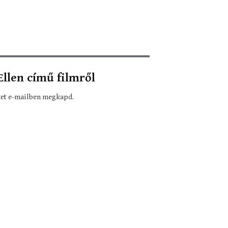
llen című filmről
eket e-mailben megkapd.