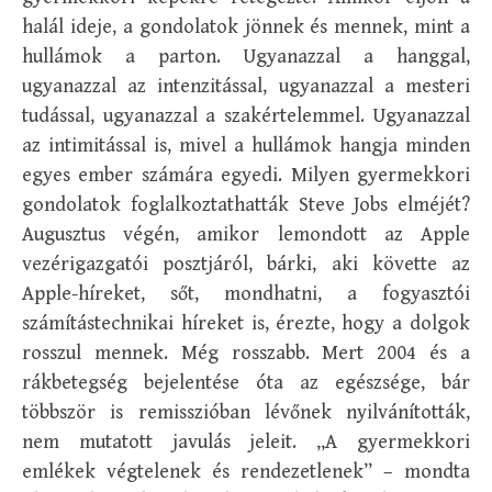
halál ideje, a gondolatok jönnek és mennek, mint a
hullámok a parton. Ugyanazzal a hanggal,
ugyanazzal az intenzitással, ugyanazzal a mesteri
tudással, ugyanazzal a szakértelemmel. Ugyanazzal
az intimitással is, mivel a hullámok hangja minden
egyes ember számára egyedi. Milyen gyermekkori
gondolatok foglalkoztathatták Steve Jobs elméjét?
Augusztus végén, amikor lemondott az Apple
vezérigazgatói posztjáról, bárki, aki követte az
Apple-híreket, sőt, mondhatni, a fogyasztói
számítástechnikai híreket is, érezte, hogy a dolgok
rosszul mennek. Még rosszabb. Mert 2004 és a
rákbetegség bejelentése óta az egészsége, bár
többször is remisszióban lévőnek nyilvánították,
nem mutatott javulás jeleit. „A gyermekkori
emlékek végtelenek és rendezetlenek” – mondta