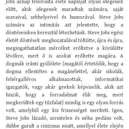
Jobs aznap felolvasta élete naplóját olyan idegenek
előtt, akik idegenek maradtak számára, saját
szavaival, sebhelyeivel és humorával. Steve Jobs
számára az intimitás azt jelentette, hogy a
döntéseinken keresztül létezhetünk. Steve Jobs egész
életét döntések meghozatalával töltötte, újra és újra,
megingathatatlan mércéket erőltetve a körülötte
lévőkre, mert ő is azokat erőltette magára. A
dogmák iránti gyűlölete (magától értetődik, hogy a
dogma ellentétes a magánélettel, akár iskolák,
fehérgalléros alkalmazottak, informatikai
igazgatók, vagy akár geekek képviselik, akik azt
hiszik, hogy a forradalmat élik meg, mert
megkerültek egy tűzfalat) mindig is egy olyan forrás
volt, amelyből egy kis frissességet merített. Igen,
Steve Jobs lázadó, szemtelen és néha pedáns volt,
dühbe gurult a cinizmus miatt, amellyel élete elején