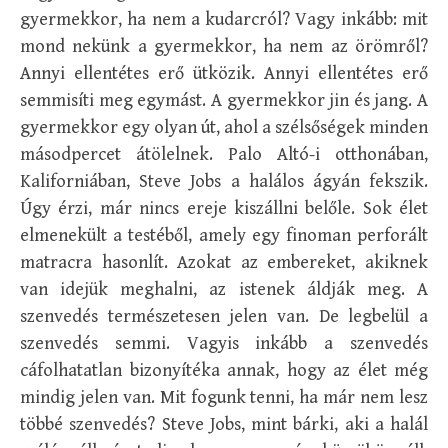
gyermekkor, ha nem a kudarcról? Vagy inkább: mit
mond nekünk a gyermekkor, ha nem az örömről?
Annyi ellentétes erő ütközik. Annyi ellentétes erő
semmisíti meg egymást. A gyermekkor jin és jang. A
gyermekkor egy olyan út, ahol a szélsőségek minden
másodpercet átölelnek. Palo Altó-i otthonában,
Kaliforniában, Steve Jobs a halálos ágyán fekszik.
Úgy érzi, már nincs ereje kiszállni belőle. Sok élet
elmenekült a testéből, amely egy finoman perforált
matracra hasonlít. Azokat az embereket, akiknek
van idejük meghalni, az istenek áldják meg. A
szenvedés természetesen jelen van. De legbelül a
szenvedés semmi. Vagyis inkább a szenvedés
cáfolhatatlan bizonyítéka annak, hogy az élet még
mindig jelen van. Mit fogunk tenni, ha már nem lesz
többé szenvedés? Steve Jobs, mint bárki, aki a halál