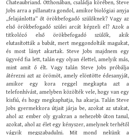
Chateaubriand. Otthonában, családja körében, Steve
Jobs arra a pillanatra gondol, amikor biológiai anyja
„felajánlotta” őt örökbefogadó szülőknek? Vagy az
első örökbefogadó szülei arcát képzeli el? Azok a
titkolózó első örökbefogadó szülők, akik
elutasították a babát, mert meggondolták magukat,
és most lányt akartak. Steve Jobs majdnem egy
ügyvéd fia lett, talán egy olyan élettel, amelyik más,
mint amit ő élt. Vagy talán Steve Jobs próbálja
átérezni azt az örömöt, amely elöntötte édesanyját,
amikor egy kora reggel megkapta azt a
telefonhívást, amelyben közölték vele, hogy van egy
kisfiú, és hogy megkaphatja, ha akarja. Talán Steve
Jobs gyermekkora útjait járja be, azokat az utakat,
ahol az ember oly gyakran a nehezebb úton tanul,
azokat, ahol az élet egy kényszer, amelynek terhétől
vágyik megszabadulni. Mit mond nekünk a