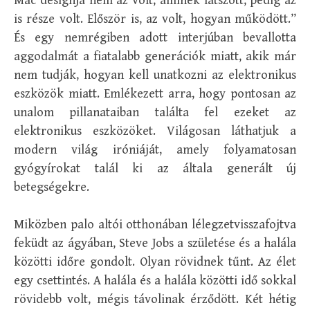
Mac designja nem az volt, aminek látszott, pedig az
is része volt. Először is, az volt, hogyan működött.”
És egy nemrégiben adott interjúban bevallotta
aggodalmát a fiatalabb generációk miatt, akik már
nem tudják, hogyan kell unatkozni az elektronikus
eszközök miatt. Emlékezett arra, hogy pontosan az
unalom pillanataiban találta fel ezeket az
elektronikus eszközöket. Világosan láthatjuk a
modern világ iróniáját, amely folyamatosan
gyógyírokat talál ki az általa generált új
betegségekre.
Miközben palo altói otthonában lélegzetvisszafojtva
feküdt az ágyában, Steve Jobs a születése és a halála
közötti időre gondolt. Olyan rövidnek tűnt. Az élet
egy csettintés. A halála és a halála közötti idő sokkal
rövidebb volt, mégis távolinak érződött. Két hétig