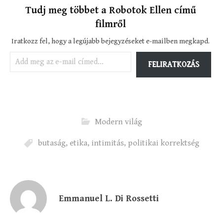
Tudj meg többet a Robotok Ellen című
filmről
Iratkozz fel, hogy a legújabb bejegyzéseket e-mailben megkapd.
Add meg az e-mail címed…
FELIRATKOZÁS
Modern világ
butaság
,
etika
,
intimitás
,
politikai korrektség
Emmanuel L. Di Rossetti