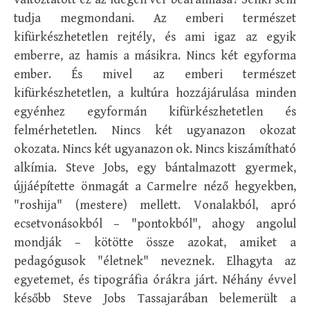
tudja megmondani. Az emberi természet
kifürkészhetetlen rejtély, és ami igaz az egyik
emberre, az hamis a másikra. Nincs két egyforma
ember. És mivel az emberi természet
kifürkészhetetlen, a kultúra hozzájárulása minden
egyénhez egyformán kifürkészhetetlen és
felmérhetetlen. Nincs két ugyanazon okozat
okozata. Nincs két ugyanazon ok. Nincs kiszámítható
alkímia. Steve Jobs, egy bántalmazott gyermek,
újjáépítette önmagát a Carmelre néző hegyekben,
"roshija" (mestere) mellett. Vonalakból, apró
ecsetvonásokból – "pontokból", ahogy angolul
mondják – kötötte össze azokat, amiket a
pedagógusok "életnek" neveznek. Elhagyta az
egyetemet, és tipográfia órákra járt. Néhány évvel
később Steve Jobs Tassajarában belemerült a