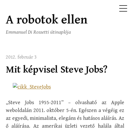
ME
A robotok ellen
Ugrás
a
Emmanuel Di Rossetti útinaplója
tartalomhoz
2012. február 3
Mit képvisel Steve Jobs?
„Steve Jobs 1955-2011” – olvasható az Apple
weboldalán 2011. október 5-én. Egészen a végéig ez
az egyedi, minimalista, elegáns és hatásos aláírás. Az
ő aláírása. Az amerikai üzleti vezető halála által