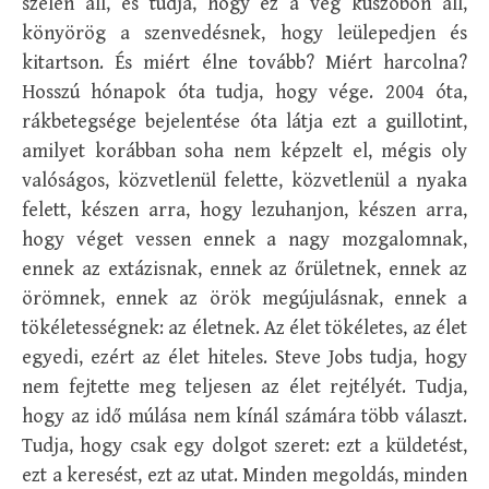
szélén áll, és tudja, hogy ez a vég küszöbön áll,
könyörög a szenvedésnek, hogy leülepedjen és
kitartson. És miért élne tovább? Miért harcolna?
Hosszú hónapok óta tudja, hogy vége. 2004 óta,
rákbetegsége bejelentése óta látja ezt a guillotint,
amilyet korábban soha nem képzelt el, mégis oly
valóságos, közvetlenül felette, közvetlenül a nyaka
felett, készen arra, hogy lezuhanjon, készen arra,
hogy véget vessen ennek a nagy mozgalomnak,
ennek az extázisnak, ennek az őrületnek, ennek az
örömnek, ennek az örök megújulásnak, ennek a
tökéletességnek: az életnek. Az élet tökéletes, az élet
egyedi, ezért az élet hiteles. Steve Jobs tudja, hogy
nem fejtette meg teljesen az élet rejtélyét. Tudja,
hogy az idő múlása nem kínál számára több választ.
Tudja, hogy csak egy dolgot szeret: ezt a küldetést,
ezt a keresést, ezt az utat. Minden megoldás, minden