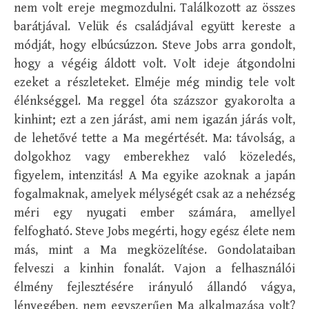
nem volt ereje megmozdulni. Találkozott az összes
barátjával. Velük és családjával együtt kereste a
módját, hogy elbúcsúzzon. Steve Jobs arra gondolt,
hogy a végéig áldott volt. Volt ideje átgondolni
ezeket a részleteket. Elméje még mindig tele volt
élénkséggel. Ma reggel óta százszor gyakorolta a
kinhint; ezt a zen járást, ami nem igazán járás volt,
de lehetővé tette a Ma megértését. Ma: távolság, a
dolgokhoz vagy emberekhez való közeledés,
figyelem, intenzitás! A Ma egyike azoknak a japán
fogalmaknak, amelyek mélységét csak az a nehézség
méri egy nyugati ember számára, amellyel
felfogható. Steve Jobs megérti, hogy egész élete nem
más, mint a Ma megközelítése. Gondolataiban
felveszi a kinhin fonalát. Vajon a felhasználói
élmény fejlesztésére irányuló állandó vágya,
lényegében, nem egyszerűen Ma alkalmazása volt?