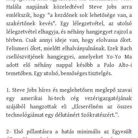
Halála napjának közeledtével Steve Jobs arra
emlékszik, hogy "a kezdőnek sok lehetősége van, a
szakértőnek kevés". Egy lélegzetvétel, az utolsó
lélegzetvétel elhagyja, és néhány hangjegyet rajzol a
térben. Csak annyi ideje van, hogy elolvassa őket.
Felismeri őket, mielőtt elhalványulnának. Ezek Bach
csellószvitjének hangjegyei, amelyeket Yo-Yo Ma
adott elő néhány nappal később a Palo Alto-i
temetőben. Egy utolsó, bensőséges tisztelgés.
1. Steve Jobs híres és meglehetősen meglepő szavai
egy amerikai hi-tech cég vezérigazgatójának
szájából hangzottak el: „Elcserélném az összes
technológiámat egy délutánért Szókratészért.”.
2- Első pillantásra a hatás minimális az Egyesült