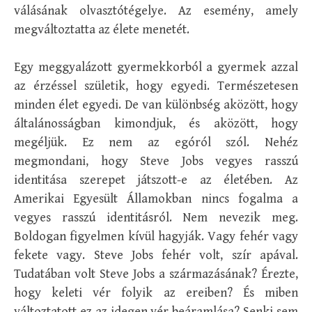
válásának olvasztótégelye. Az esemény, amely
megváltoztatta az élete menetét.
Egy meggyalázott gyermekkorból a gyermek azzal
az érzéssel születik, hogy egyedi. Természetesen
minden élet egyedi. De van különbség aközött, hogy
általánosságban kimondjuk, és aközött, hogy
megéljük. Ez nem az egóról szól. Nehéz
megmondani, hogy Steve Jobs vegyes rasszú
identitása szerepet játszott-e az életében. Az
Amerikai Egyesült Államokban nincs fogalma a
vegyes rasszú identitásról. Nem nevezik meg.
Boldogan figyelmen kívül hagyják. Vagy fehér vagy
fekete vagy. Steve Jobs fehér volt, szír apával.
Tudatában volt Steve Jobs a származásának? Érezte,
hogy keleti vér folyik az ereiben? És miben
változtatott ez az idegen vér beáramlása? Senki sem