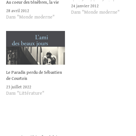
Au coeur des ténèbres, la vie
s'est forcé à enfouir le
24 janvier 2012
souvenir pourraient à
28 avril 2012
Dans "Monde moderne"
nouveau apparaître, à
Dans "Monde moderne"
l'instar de ces fenêtres "pop
up" impromptues, malpolies
et irritantes sur Internet.
L'exercice que l'on…
Le Paradis perdu de Sébastien
de Courtois
23 juillet 2022
Dans "Littérature"