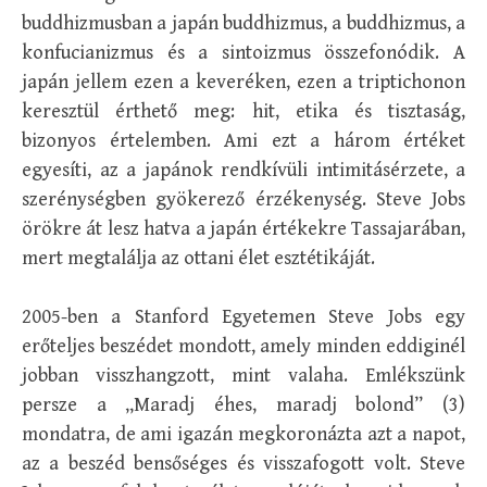
buddhizmusban a japán buddhizmus, a buddhizmus, a
konfucianizmus és a sintoizmus összefonódik. A
japán jellem ezen a keveréken, ezen a triptichonon
keresztül érthető meg: hit, etika és tisztaság,
bizonyos értelemben. Ami ezt a három értéket
egyesíti, az a japánok rendkívüli intimitásérzete, a
szerénységben gyökerező érzékenység. Steve Jobs
örökre át lesz hatva a japán értékekre Tassajarában,
mert megtalálja az ottani élet esztétikáját.
2005-ben a Stanford Egyetemen Steve Jobs egy
erőteljes beszédet mondott, amely minden eddiginél
jobban visszhangzott, mint valaha. Emlékszünk
persze a „Maradj éhes, maradj bolond” (3)
mondatra, de ami igazán megkoronázta azt a napot,
az a beszéd bensőséges és visszafogott volt. Steve