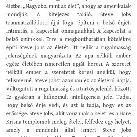
életbe. „Nagyobb, mint az élet”, ahogy az amerikaiak
mondják. A kifejezés találó. Steve Jobs
traumatizálódott; újjá fogja építeni a belső énjét.
Intimitás, a kapcsolat önmagunkkal. A kapcsolat a
belső énünkkel. Erre a megbonthatatlan kötelékre
építi Steve Jobs az életét. Itt rejlik a rugalmasság
jelenségének magyarázata. Az apa nélküli ember
egész életében ismeretlen apját keresi. A szeretet
nélküli ember a szeretetet keresi anélkül, hogy
felismerné. Steve Jobst azonban ez az életerő hajtja.
Váltogatott a rugalmasság és a tartós jelenlét között.
Ez gyakran a kifinomult intelligencia jele. Tudja,
hogy belső énje védi, és azt is tudja, hogy ez az
erőssége. Steve Jobs, akit vonzanak a keleti és a Hare
Krisna templomok meleg ételei, felfedez egy helyet,
amely a mindenki által ismert Steve Jobs