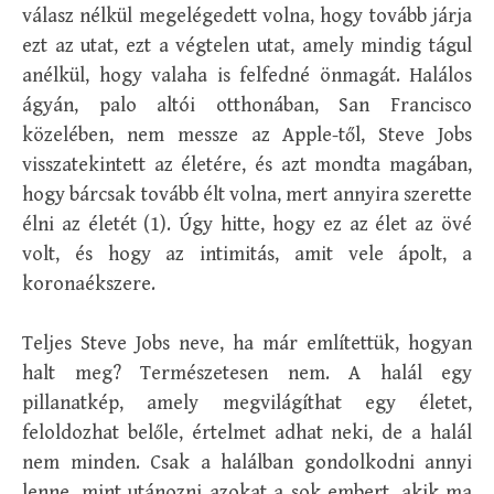
válasz nélkül megelégedett volna, hogy tovább járja
ezt az utat, ezt a végtelen utat, amely mindig tágul
anélkül, hogy valaha is felfedné önmagát. Halálos
ágyán, palo altói otthonában, San Francisco
közelében, nem messze az Apple-től, Steve Jobs
visszatekintett az életére, és azt mondta magában,
hogy bárcsak tovább élt volna, mert annyira szerette
élni az életét (1). Úgy hitte, hogy ez az élet az övé
volt, és hogy az intimitás, amit vele ápolt, a
koronaékszere.
Teljes Steve Jobs neve, ha már említettük, hogyan
halt meg? Természetesen nem. A halál egy
pillanatkép, amely megvilágíthat egy életet,
feloldozhat belőle, értelmet adhat neki, de a halál
nem minden. Csak a halálban gondolkodni annyi
lenne, mint utánozni azokat a sok embert, akik ma