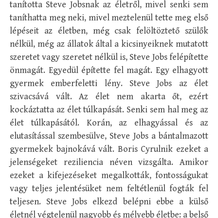
tanította Steve Jobsnak az életről, mivel senki sem
taníthatta meg neki, mivel meztelenül tette meg első
lépéseit az életben, még csak felöltöztető szülők
nélkül, még az állatok által a kicsinyeiknek mutatott
szeretet vagy szeretet nélkül is, Steve Jobs felépítette
önmagát. Egyedül építette fel magát. Egy elhagyott
gyermek emberfeletti lény. Steve Jobs az élet
szivacsává vált. Az élet nem akarta őt, ezért
kockáztatta az élet túlkapását. Senki sem hal meg az
élet túlkapásától. Korán, az elhagyással és az
elutasítással szembesülve, Steve Jobs a bántalmazott
gyermekek bajnokává vált. Boris Cyrulnik ezeket a
jelenségeket reziliencia néven vizsgálta. Amikor
ezeket a kifejezéseket megalkották, fontosságukat
vagy teljes jelentésüket nem feltétlenül fogták fel
teljesen. Steve Jobs elkezd belépni ebbe a külső
életnél végtelenül nagyobb és mélyebb életbe: a belső