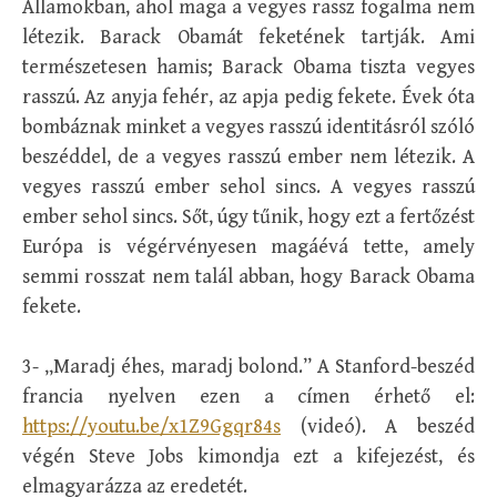
Államokban, ahol maga a vegyes rassz fogalma nem
létezik. Barack Obamát feketének tartják. Ami
természetesen hamis; Barack Obama tiszta vegyes
rasszú. Az anyja fehér, az apja pedig fekete. Évek óta
bombáznak minket a vegyes rasszú identitásról szóló
beszéddel, de a vegyes rasszú ember nem létezik. A
vegyes rasszú ember sehol sincs. A vegyes rasszú
ember sehol sincs. Sőt, úgy tűnik, hogy ezt a fertőzést
Európa is végérvényesen magáévá tette, amely
semmi rosszat nem talál abban, hogy Barack Obama
fekete.
3- „Maradj éhes, maradj bolond.” A Stanford-beszéd
francia nyelven ezen a címen érhető el:
https://youtu.be/x1Z9Ggqr84s
(videó). A beszéd
végén Steve Jobs kimondja ezt a kifejezést, és
elmagyarázza az eredetét.