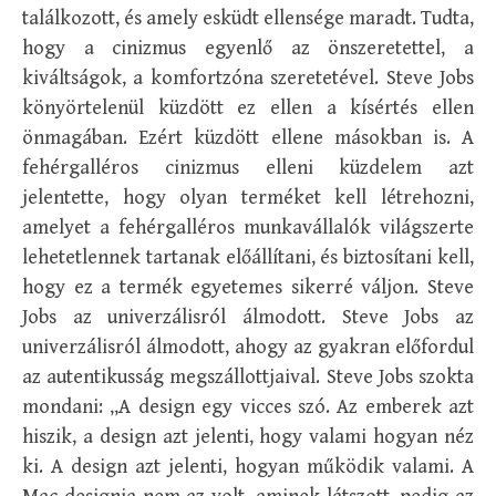
találkozott, és amely esküdt ellensége maradt. Tudta,
hogy a cinizmus egyenlő az önszeretettel, a
kiváltságok, a komfortzóna szeretetével. Steve Jobs
könyörtelenül küzdött ez ellen a kísértés ellen
önmagában. Ezért küzdött ellene másokban is. A
fehérgalléros cinizmus elleni küzdelem azt
jelentette, hogy olyan terméket kell létrehozni,
amelyet a fehérgalléros munkavállalók világszerte
lehetetlennek tartanak előállítani, és biztosítani kell,
hogy ez a termék egyetemes sikerré váljon. Steve
Jobs az univerzálisról álmodott. Steve Jobs az
univerzálisról álmodott, ahogy az gyakran előfordul
az autentikusság megszállottjaival. Steve Jobs szokta
mondani: „A design egy vicces szó. Az emberek azt
hiszik, a design azt jelenti, hogy valami hogyan néz
ki. A design azt jelenti, hogyan működik valami. A