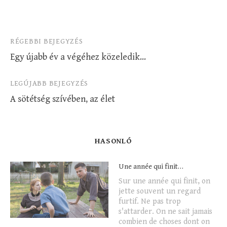
Bejegyzés
RÉGEBBI BEJEGYZÉS
Egy újabb év a végéhez közeledik…
navigáció
LEGÚJABB BEJEGYZÉS
A sötétség szívében, az élet
HASONLÓ
Une année qui finit…
Sur une année qui finit, on
jette souvent un regard
furtif. Ne pas trop
s'attarder. On ne sait jamais
combien de choses dont on