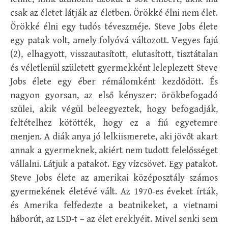
csak az életet látják az életben. Örökké élni nem élet.
Örökké élni egy tudós téveszméje. Steve Jobs élete
egy patak volt, amely folyóvá változott. Vegyes fajú
(2), elhagyott, visszautasított, elutasított, tisztátalan
és véletlenül született gyermekként leleplezett Steve
Jobs élete egy éber rémálomként kezdődött. És
nagyon gyorsan, az első kényszer: örökbefogadó
szülei, akik végül beleegyeztek, hogy befogadják,
feltételhez kötötték, hogy ez a fiú egyetemre
menjen. A diák anya jó lelkiismerete, aki jövőt akart
annak a gyermeknek, akiért nem tudott felelősséget
vállalni. Látjuk a patakot. Egy vízcsövet. Egy patakot.
Steve Jobs élete az amerikai középosztály számos
gyermekének életévé vált. Az 1970-es éveket írták,
és Amerika felfedezte a beatnikeket, a vietnami
háborút, az LSD-t – az élet ereklyéit. Mivel senki sem