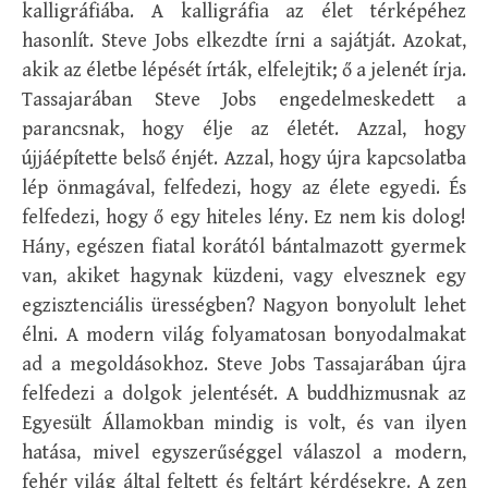
kalligráfiába. A kalligráfia az élet térképéhez
hasonlít. Steve Jobs elkezdte írni a sajátját. Azokat,
akik az életbe lépését írták, elfelejtik; ő a jelenét írja.
Tassajarában Steve Jobs engedelmeskedett a
parancsnak, hogy élje az életét. Azzal, hogy
újjáépítette belső énjét. Azzal, hogy újra kapcsolatba
lép önmagával, felfedezi, hogy az élete egyedi. És
felfedezi, hogy ő egy hiteles lény. Ez nem kis dolog!
Hány, egészen fiatal korától bántalmazott gyermek
van, akiket hagynak küzdeni, vagy elvesznek egy
egzisztenciális ürességben? Nagyon bonyolult lehet
élni. A modern világ folyamatosan bonyodalmakat
ad a megoldásokhoz. Steve Jobs Tassajarában újra
felfedezi a dolgok jelentését. A buddhizmusnak az
Egyesült Államokban mindig is volt, és van ilyen
hatása, mivel egyszerűséggel válaszol a modern,
fehér világ által feltett és feltárt kérdésekre. A zen