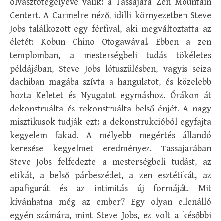
olvasztótégelyévé válik: a Tassajara Zen Mountain
Centert. A Carmelre néző, idilli környezetben Steve
Jobs találkozott egy férfival, aki megváltoztatta az
életét: Kobun Chino Otogawával. Ebben a zen
templomban, a mesterségbeli tudás tökéletes
példájában, Steve Jobs lótuszülésben, vagyis seiza
dachiban magába szívta a hangulatot, és közelebb
hozta Keletet és Nyugatot egymáshoz. Órákon át
dekonstruálta és rekonstruálta belső énjét. A nagy
misztikusok tudják ezt: a dekonstrukcióból egyfajta
kegyelem fakad. A mélyebb megértés állandó
keresése kegyelmet eredményez. Tassajarában
Steve Jobs felfedezte a mesterségbeli tudást, az
etikát, a belső párbeszédet, a zen esztétikát, az
apafigurát és az intimitás új formáját. Mit
kívánhatna még az ember? Egy olyan ellenálló
egyén számára, mint Steve Jobs, ez volt a későbbi