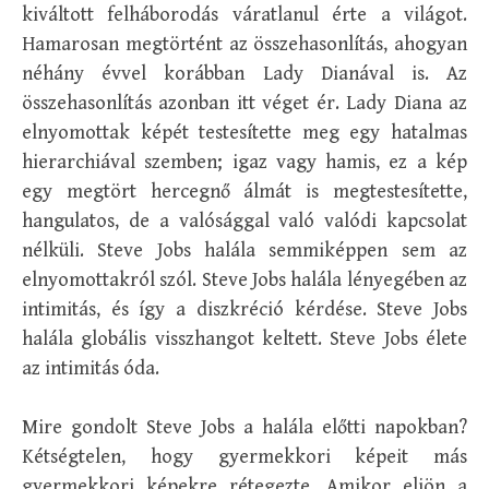
kiváltott felháborodás váratlanul érte a világot.
Hamarosan megtörtént az összehasonlítás, ahogyan
néhány évvel korábban Lady Dianával is. Az
összehasonlítás azonban itt véget ér. Lady Diana az
elnyomottak képét testesítette meg egy hatalmas
hierarchiával szemben; igaz vagy hamis, ez a kép
egy megtört hercegnő álmát is megtestesítette,
hangulatos, de a valósággal való valódi kapcsolat
nélküli. Steve Jobs halála semmiképpen sem az
elnyomottakról szól. Steve Jobs halála lényegében az
intimitás, és így a diszkréció kérdése. Steve Jobs
halála globális visszhangot keltett. Steve Jobs élete
az intimitás óda.
Mire gondolt Steve Jobs a halála előtti napokban?
Kétségtelen, hogy gyermekkori képeit más
gyermekkori képekre rétegezte. Amikor eljön a