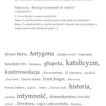
Piana życia
–
dlaczego ta nienawiść do władzy?
5 sierpnia 2025 r.
[…] te artykuły na temat autorytetu:
https://contrelesrobots.com/pourquoi-cette-haine-de-lautorite/ i
https://contrelesrobots.com/de-lautorite/): okazało się to przydatne w
zwiększaniu liczby młodych ludzi […]
Antygona
Alvaro Mutis,
, Antoine Lecerf,
Argentyna,
katolicyzm,
głupota,
Benedykt XVI,
Bernanos,
kontrrewolucja
El Gaviero,
, koronawirus,
zazdrość
Ernst Jünger,
Ernesto Sabato,
, Ernest Hello,
piłka nożna,
historia,
,
Francja, kultura,
, wojna
pogrzeb
Hannah Arendt,
intymność,
dziennikarstwo
świeckie
wywiad,
,
,
literatura,
Legia Cudzoziemska,
wolność
Maradona,