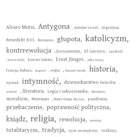
Antygona
Alvaro Mutis,
, Antoine Lecerf,
Argentyna,
katolicyzm,
głupota,
Benedykt XVI,
Bernanos,
kontrrewolucja
El Gaviero,
, koronawirus,
zazdrość
Ernst Jünger,
Ernesto Sabato,
, Ernest Hello,
piłka nożna,
historia,
,
Francja, kultura,
, wojna
pogrzeb
Hannah Arendt,
intymność,
dziennikarstwo
świeckie
wywiad,
,
,
literatura,
Legia Cudzoziemska,
wolność
Maradona,
moralizm,
Newman
pandemia,
, Notre-Dame du Lys,
przebaczenie,
poprawność polityczna,
religia,
ksiądz,
rewolucja,
samuraj,
tradycja,
totalitaryzm,
rozkosz,
życie wewnętrzne,