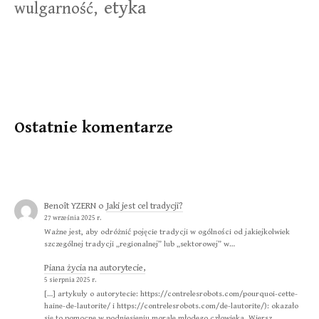
etyka
wulgarność,
Ostatnie komentarze
Benoît YZERN
o
Jaki jest cel tradycji?
27 września 2025 r.
Ważne jest, aby odróżnić pojęcie tradycji w ogólności od jakiejkolwiek
szczególnej tradycji „regionalnej” lub „sektorowej” w…
Piana życia
na
autorytecie,
5 sierpnia 2025 r.
[…] artykuły o autorytecie: https://contrelesrobots.com/pourquoi-cette-
haine-de-lautorite/ i https://contrelesrobots.com/de-lautorite/): okazało
się to pomocne w podniesieniu morale młodego człowieka. Wiersz…