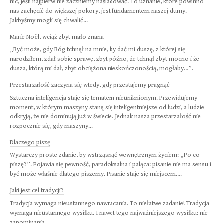
nic, jeśli najpierw nie zaczniemy naśladować. To uznanie, które powinno
nas zachęcić do większej pokory, jest fundamentem naszej dumy.
Jakbyśmy mogli się chwalić...
Marie Noël, wciąż zbyt mało znana
„Być może, gdy Bóg tchnął na mnie, by dać mi duszę, z której się
narodziłem, zdał sobie sprawę, zbyt późno, że tchnął zbyt mocno i że
dusza, którą mi dał, zbyt obciążona nieskończonością, mogłaby…”.
Przestarzałość zaczyna się wtedy, gdy przestajemy pragnąć
Sztuczna inteligencja staje się tematem nieuniknionym. Przewidujemy
moment, w którym maszyny staną się inteligentniejsze od ludzi, a ludzie
odkryją, że nie dominują już w świecie. Jednak nasza przestarzałość nie
rozpocznie się, gdy maszyny...
Dlaczego piszę
Wystarczy proste zdanie, by wstrząsnąć wewnętrznym życiem: „Po co
piszę?”. Pojawia się pewność, paradoksalna i paląca: pisanie nie ma sensu i
być może właśnie dlatego piszemy. Pisanie staje się miejscem….
Jaki jest cel tradycji?
Tradycja wymaga nieustannego nawracania. To niełatwe zadanie! Tradycja
wymaga nieustannego wysiłku. I nawet tego najważniejszego wysiłku: nie
zapominania...