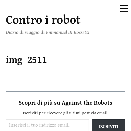
ME
Contro i robot
Vai
al
Diario di viaggio di Emmanuel Di Rossetti
contenuto
img_2511
Scopri di più su Against the Robots
Iscriviti per ricevere gli ultimi post via email.
Inserisci il tuo indirizzo email…
ISCRIVITI