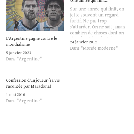
Une année qui finit…
Sur une année qui finit, on
jette souvent un regard
furtif. Ne pas trop
s'attarder. On ne sait jamais
combien de choses dont on
L’Argentine gagne contre le
s'est forcé à enfouir le
24 janvier 2012
mondialisme
souvenir pourraient à
Dans "Monde moderne"
nouveau apparaître, à
5 janvier 2023
l'instar de ces fenêtres "pop
Dans "Argentine"
up" impromptues, malpolies
et irritantes sur Internet.
L'exercice que l'on…
Confession d’un joueur (sa vie
racontée par Maradona)
1 mai 2010
Dans "Argentine"