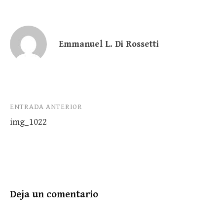
Emmanuel L. Di Rossetti
Navegación
ENTRADA ANTERIOR
img_1022
de
entradas
Deja un comentario