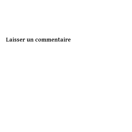
! Alors que l’autorité selon
Antigone empêchait la
tyrannie ! L’époque
moderne a cette impression
de l’autorité parce que
celle-ci a été…
Laisser un commentaire