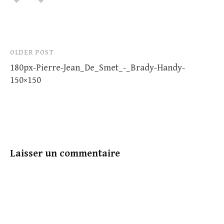
Post
OLDER POST
180px-Pierre-Jean_De_Smet_-_Brady-Handy-
navigation
150×150
Laisser un commentaire