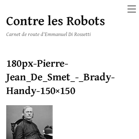
ME
Contre les Robots
Skip
to
Carnet de route d'Emmanuel Di Rossetti
content
180px-Pierre-
Jean_De_Smet_-_Brady-
Handy-150×150