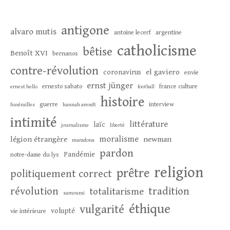
antigone
alvaro mutis
antoine lecerf
argentine
catholicisme
bêtise
Benoît XVI
bernanos
contre-révolution
el gaviero
coronavirus
envie
ernst jünger
ernesto sabato
france culture
ernest hello
football
histoire
guerre
interview
funérailles
hannah arendt
intimité
littérature
laïc
journalisme
liberté
moralisme
légion étrangère
newman
maradona
pardon
Pandémie
notre-dame du lys
religion
prêtre
politiquement correct
révolution
tradition
totalitarisme
samourai
éthique
vulgarité
volupté
vie intérieure