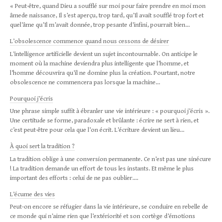
« Peut-être, quand Dieu a soufflé sur moi pour faire prendre en moi mon
âmede naissance, Il s’est aperçu, trop tard, qu’Il avait soufflé trop fort et
quel’âme qu’Il m’avait donnée, trop pesante d’infini, pourrait bien...
L’obsolescence commence quand nous cessons de désirer
L’intelligence artificielle devient un sujet incontournable. On anticipe le
moment où la machine deviendra plus intelligente que l’homme, et
l’homme découvrira qu’il ne domine plus la création. Pourtant, notre
obsolescence ne commencera pas lorsque la machine...
Pourquoi j’écris
Une phrase simple suffit à ébranler une vie intérieure : « pourquoi j’écris ».
Une certitude se forme, paradoxale et brûlante : écrire ne sert à rien, et
c’est peut-être pour cela que l’on écrit. L’écriture devient un lieu...
À quoi sert la tradition ?
La tra­di­tion oblige à une con­ver­sion per­ma­nente. Ce n’est pas une sinécure
! La tra­di­tion demande un effort de tous les instants. Et même le plus
impor­tant des efforts : celui de ne pas oublier....
L’écume des vies
Peut-on encore se réfugier dans la vie intérieure, se conduire en rebelle de
ce monde qui n’aime rien que l’extériorité et son cortège d’émotions