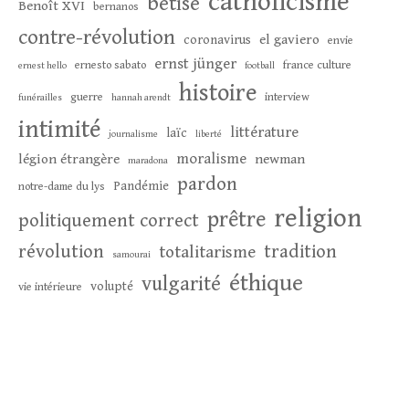
catholicisme
bêtise
Benoît XVI
bernanos
contre-révolution
el gaviero
coronavirus
envie
ernst jünger
ernesto sabato
france culture
ernest hello
football
histoire
guerre
interview
funérailles
hannah arendt
intimité
littérature
laïc
journalisme
liberté
moralisme
légion étrangère
newman
maradona
pardon
Pandémie
notre-dame du lys
religion
prêtre
politiquement correct
révolution
tradition
totalitarisme
samourai
éthique
vulgarité
volupté
vie intérieure