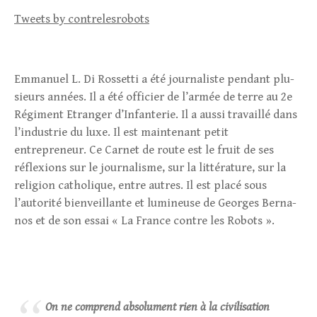
Tweets by contrelesrobots
Emma­nuel L. Di Ros­setti a été jour­na­liste pen­dant plu­
sieurs années. Il a été offi­cier de l’armée de terre au 2e
Régiment Etranger d’Infanterie. Il a aussi tra­vaillé dans
l’industrie du luxe. Il est maintenant petit
entrepreneur. Ce Car­net de route est le fruit de ses
réflexions sur le jour­na­lisme, sur la lit­té­ra­ture, sur la
reli­gion catho­lique, entre autres. Il est placé sous
l’autorité bien­veillante et lumi­neuse de Georges Ber­na­
nos et de son essai « La France contre les Robots ».
On ne comprend absolument rien à la civilisation