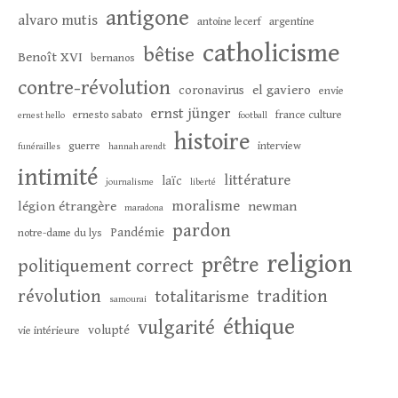
antigone
alvaro mutis
antoine lecerf
argentine
catholicisme
bêtise
Benoît XVI
bernanos
contre-révolution
el gaviero
coronavirus
envie
ernst jünger
ernesto sabato
france culture
ernest hello
football
histoire
guerre
interview
funérailles
hannah arendt
intimité
littérature
laïc
journalisme
liberté
moralisme
légion étrangère
newman
maradona
pardon
Pandémie
notre-dame du lys
religion
prêtre
politiquement correct
révolution
tradition
totalitarisme
samourai
éthique
vulgarité
volupté
vie intérieure