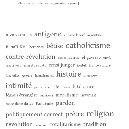
elle s’avérait utile pour augmenter le jeune […]
antigone
alvaro mutis
antoine lecerf
argentine
catholicisme
bêtise
Benoît XVI
bernanos
contre-révolution
el gaviero
coronavirus
envie
ernst jünger
ernesto sabato
france culture
ernest hello
football
histoire
guerre
interview
funérailles
hannah arendt
intimité
littérature
laïc
journalisme
liberté
moralisme
légion étrangère
newman
maradona
pardon
Pandémie
notre-dame du lys
religion
prêtre
politiquement correct
révolution
tradition
totalitarisme
samourai