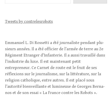
Tweets by contrelesrobots
Emma­nuel L. Di Ros­setti a été jour­na­liste pen­dant plu­
sieurs années. Il a été offi­cier de l’armée de terre au 2e
Régiment Etranger d’Infanterie. Il a aussi tra­vaillé dans
l’industrie du luxe. Il est maintenant petit
entrepreneur. Ce Car­net de route est le fruit de ses
réflexions sur le jour­na­lisme, sur la lit­té­ra­ture, sur la
reli­gion catho­lique, entre autres. Il est placé sous
l’autorité bien­veillante et lumi­neuse de Georges Ber­na­
nos et de son essai « La France contre les Robots ».