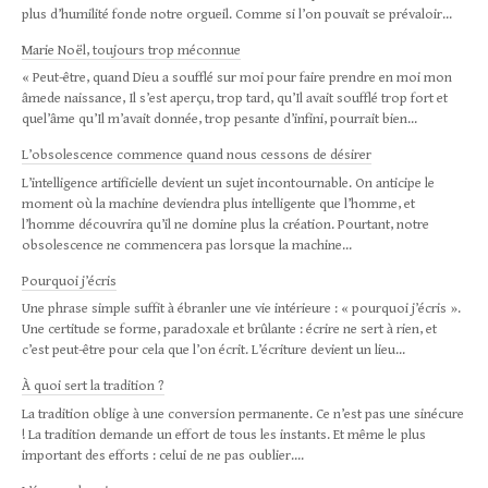
plus d’humilité fonde notre orgueil. Comme si l’on pouvait se prévaloir...
Marie Noël, toujours trop méconnue
« Peut-être, quand Dieu a soufflé sur moi pour faire prendre en moi mon
âmede naissance, Il s’est aperçu, trop tard, qu’Il avait soufflé trop fort et
quel’âme qu’Il m’avait donnée, trop pesante d’infini, pourrait bien...
L’obsolescence commence quand nous cessons de désirer
L’intelligence artificielle devient un sujet incontournable. On anticipe le
moment où la machine deviendra plus intelligente que l’homme, et
l’homme découvrira qu’il ne domine plus la création. Pourtant, notre
obsolescence ne commencera pas lorsque la machine...
Pourquoi j’écris
Une phrase simple suffit à ébranler une vie intérieure : « pourquoi j’écris ».
Une certitude se forme, paradoxale et brûlante : écrire ne sert à rien, et
c’est peut-être pour cela que l’on écrit. L’écriture devient un lieu...
À quoi sert la tradition ?
La tra­di­tion oblige à une con­ver­sion per­ma­nente. Ce n’est pas une sinécure
! La tra­di­tion demande un effort de tous les instants. Et même le plus
impor­tant des efforts : celui de ne pas oublier....