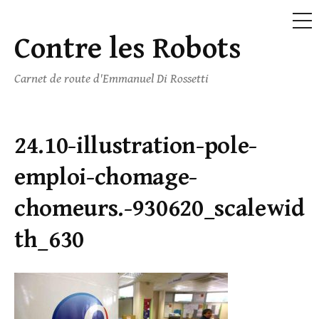
ME
Contre les Robots
Skip
to
Carnet de route d'Emmanuel Di Rossetti
content
24.10-illustration-pole-
emploi-chomage-
chomeurs.-930620_scalewid
th_630