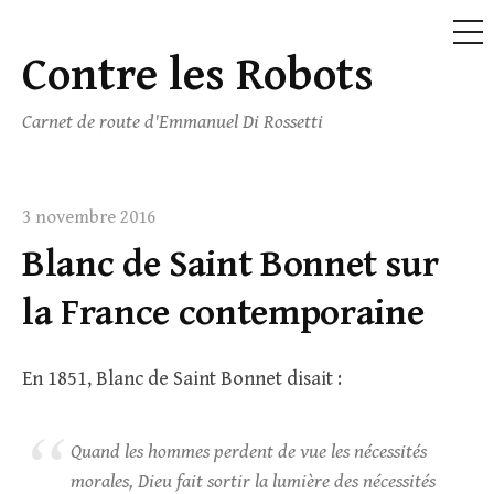
ME
Contre les Robots
Skip
to
Carnet de route d'Emmanuel Di Rossetti
content
3 novembre 2016
Blanc de Saint Bonnet sur
la France contemporaine
En 1851, Blanc de Saint Bonnet disait :
Quand les hommes perdent de vue les nécessités
morales, Dieu fait sortir la lumière des nécessités