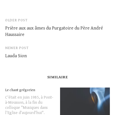
Post
OLDER POST
Prière aux aux âmes du Purgatoire du Père André
navigation
Haussaire
NEWER POST
Lauda Sion
SIMILAIRE
Le chant grégorien
C'était en juin 1985, à Pont-
à-Mousson, à la fin du
colloque "Musiques dans
l'Eglise d'aujourd'hui".