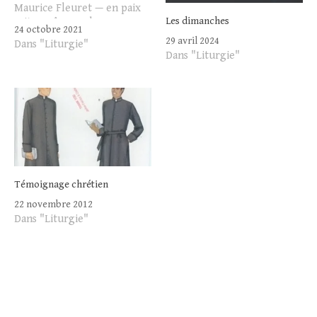
Maurice Fleuret — en paix
Les dimanches
soit son âme —, le
24 octobre 2021
magnifique directeur de la
29 avril 2024
Dans "Liturgie"
musique et de la danse du
Dans "Liturgie"
ministre Jack Lang, prit la
parole. Parole de feu. De
supplication ; on peut le…
Témoignage chrétien
22 novembre 2012
Dans "Liturgie"