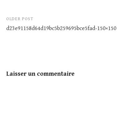
Post
OLDER POST
d23e91158d64d19bc5b259695bce5fad-150×150
navigation
Laisser un commentaire