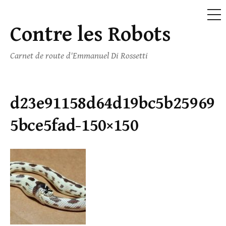
ME
Contre les Robots
Skip
to
Carnet de route d'Emmanuel Di Rossetti
content
d23e91158d64d19bc5b25969
5bce5fad-150×150