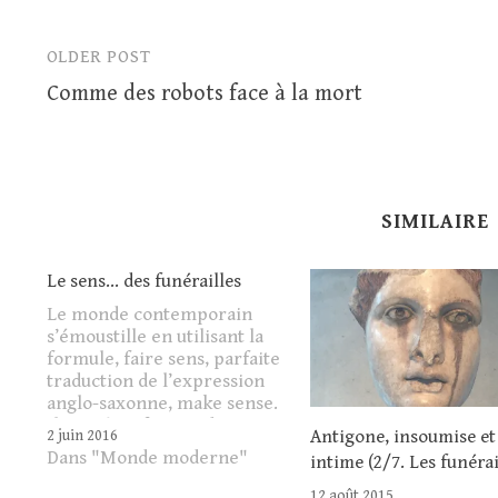
OLDER POST
Post
Comme des robots face à la mort
navigation
SIMILAIRE
Le sens… des funérailles
Le monde con­tem­po­rain
s’émoustille en util­isant la
for­mule, faire sens, par­faite
tra­duc­tion de l’expression
anglo-sax­onne, make sense.
Il est récon­for­t­ant de se
Antigone, insoumise et
2 juin 2016
répéter cette expres­sion
Dans "Monde moderne"
intime (2/7. Les funérai
sans que cela ait en vérité
de… sens, on ramasse ainsi
12 août 2015