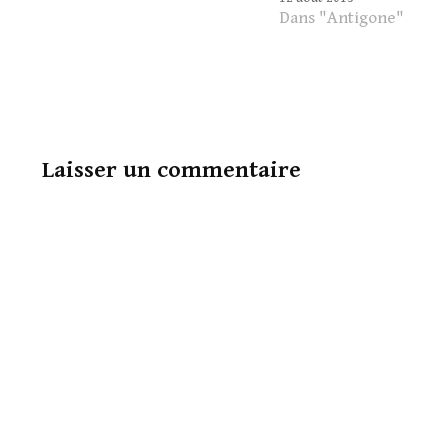
de petites choses qui font
Dans "Antigone"
sens, mais que sont ces mini-
sens trou­vés sur le sol
presque…
Laisser un commentaire