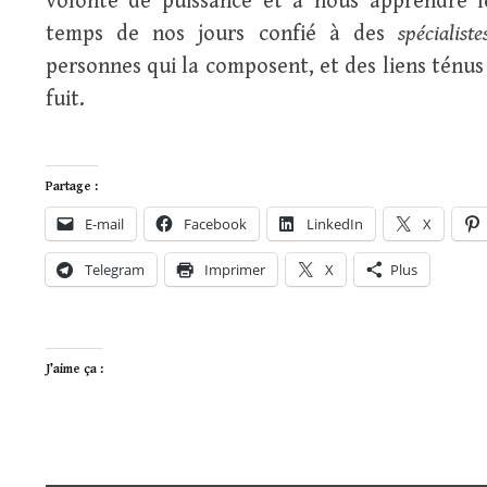
volonté de puissance et à nous apprendre l
temps de nos jours confié à des
spécialist
personnes qui la composent, et des liens ténus 
fuit.
Partage :
E-mail
Facebook
LinkedIn
X
Telegram
Imprimer
X
Plus
J’aime ça :