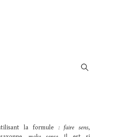
Rechercher :
tilisant la formule
: faire sens
,
o-saxonne,
make sense.
Il est si