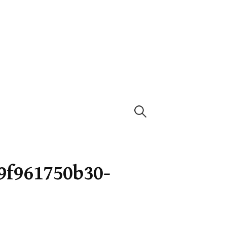
Rechercher :
9f961750b30-