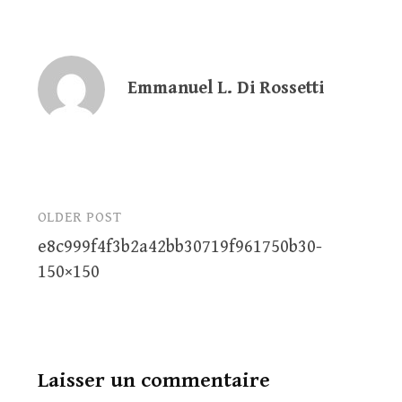
Emmanuel L. Di Rossetti
OLDER POST
Post
e8c999f4f3b2a42bb30719f961750b30-
navigation
150×150
Laisser un commentaire