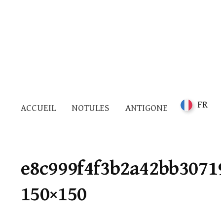
FR
ACCUEIL
NOTULES
ANTIGONE
e8c999f4f3b2a42bb3071
150×150