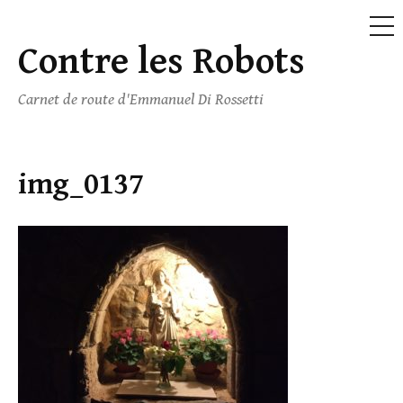
ME
Contre les Robots
Skip
to
Carnet de route d'Emmanuel Di Rossetti
content
img_0137