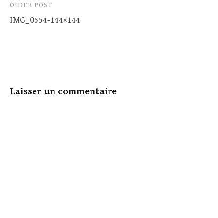
Post
OLDER POST
IMG_0554-144×144
navigation
Laisser un commentaire