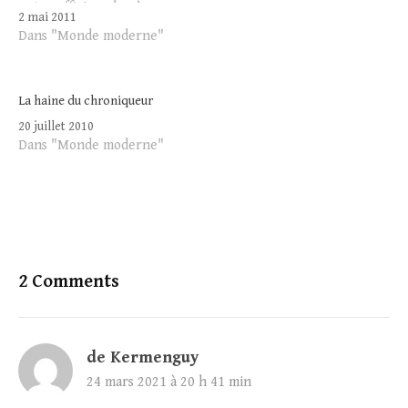
entre officiers du 2ème
2 mai 2011
régiment étranger
Dans "Monde moderne"
d'infanterie. Je l'inscris sur
ce blogue comme je me
souviens que le général
Antoine Lecerf affectionnait
La haine du chroniqueur
cette citation et qu'elle lui
20 juillet 2010
va comme…
Dans "Monde moderne"
2 Comments
de Kermenguy
24 mars 2021 à 20 h 41 min