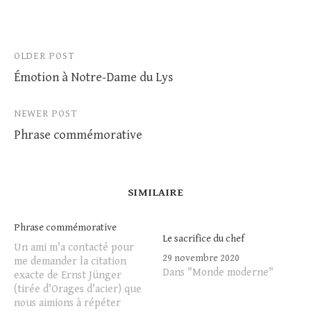
Post
OLDER POST
Émotion à Notre-Dame du Lys
navigation
NEWER POST
Phrase commémorative
SIMILAIRE
Phrase commémorative
Le sacrifice du chef
Un ami m'a contacté pour
29 novembre 2020
me demander la citation
Dans "Monde moderne"
exacte de Ernst Jünger
(tirée d'Orages d'acier) que
nous aimions à répéter