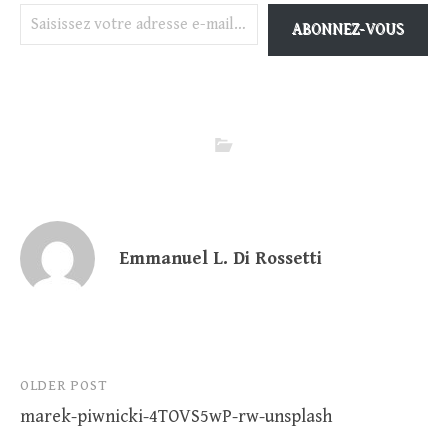
Saisissez votre adresse e-mail…
ABONNEZ-VOUS
Emmanuel L. Di Rossetti
Post
OLDER POST
marek-piwnicki-4TOVS5wP-rw-unsplash
navigation