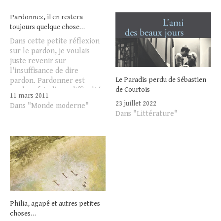
Pardonnez, il en restera
toujours quelque chose…
Dans cette petite réflexion
sur le pardon, je voulais
juste revenir sur
l'insuffisance de dire
Le Paradis perdu de Sébastien
pardon. Pardonner est
de Courtois
quelquefois d'une difficulté
11 mars 2011
extrême. J'avoue garder
23 juillet 2022
Dans "Monde moderne"
encore quelques rancoeurs
Dans "Littérature"
au fond de mon coeur. Je
n'ai de cesse de les confesser
et de demander un peu de
grâce pour attendrir la
dureté…
Philia, agapê et autres petites
choses…