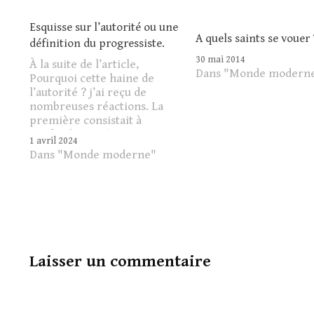
Esquisse sur l’autorité ou une
A quels saints se vouer 
définition du progressiste.
30 mai 2014
À la suite de l’article,
Dans "Monde modern
Pourquoi cette haine de
l’autorité ? j’ai reçu de
nombreuses réactions. La
première consistait à
confondre, ou à me
1 avril 2024
demander de ne pas
Dans "Monde moderne"
confondre, le pouvoir et
l’autorité. Ici, on peut
constater une chose :
beaucoup de personnes sur
les réseaux sociaux
acquiescent encore à cette
différence.…
Laisser un commentaire