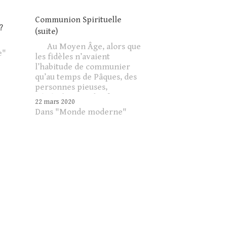
Communion Spirituelle
?
(suite)
Au Moyen Âge, alors que
e"
les fidèles n’avaient
l’habitude de communier
qu’au temps de Pâques, des
personnes pieuses,
généralement des femmes,
22 mars 2020
exprimèrent leur désir de le
Dans "Monde moderne"
faire plus fréquemment.
C’est ainsi que l’on vit
apparaître la coutume de la
communion spirituelle.
« Vers la fin du XIIe siècle,
la…