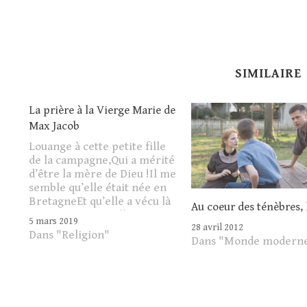
navigation
SIMILAIRE
La prière à la Vierge Marie de
Max Jacob
Louange à cette petite fille
de la campagne,Qui a mérité
d’être la mère de Dieu !Il me
semble qu’elle était née en
BretagneEt qu’elle a vécu là
Au coeur des ténèbres, 
sous mes yeux....Elle est
5 mars 2019
28 avril 2012
l’unique.Elle est saluée par
Dans "Religion"
Dans "Monde modern
Gabriel ;Elle le mérite :C’est
pourquoi Dieu est sur elle.Il
est en elle, il est…