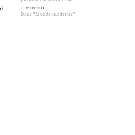
quelquefois d'une difficulté
n)
11 mars 2011
extrême. J'avoue garder
Dans "Monde moderne"
encore quelques rancoeurs
au fond de mon coeur. Je n'ai
de cesse de les confesser et
de demander un peu de
grâce pour attendrir la
dureté…