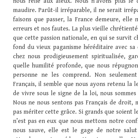
nous relie aux aïeux. Nous n’avons plus le
maudire. Parût-il irréparable, il ne serait irr
faisons que passer, la France demeure, elle 
erreurs et nos fautes. La plus vieille chrétien
que cette passion nationale, en qui se survit c
fond du vieux paganisme héréditaire avec sa d
chez nous prodigieusement spiritualisée, ga
quelle humilité profonde, que nous répugnons
personne ne les comprend. Non seulemen
Français, il semble que nous ayons retenu la l
de vivre sous le signe de la loi, nous sommes
Nous ne nous sentons pas Français de droit, 
pas mériter cette grâce. Si grands que soient les
n’est pas en eux que nous mettons notre confi
nous sauve, elle est le gage de notre salut