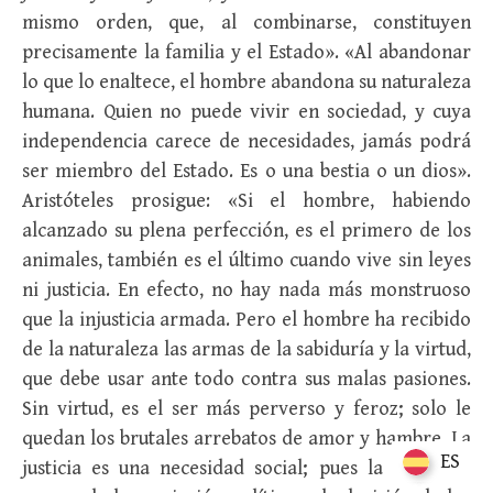
mismo orden, que, al combinarse, constituyen
precisamente la familia y el Estado». «Al abandonar
lo que lo enaltece, el hombre abandona su naturaleza
humana. Quien no puede vivir en sociedad, y cuya
independencia carece de necesidades, jamás podrá
ser miembro del Estado. Es o una bestia o un dios».
Aristóteles prosigue: «Si el hombre, habiendo
alcanzado su plena perfección, es el primero de los
animales, también es el último cuando vive sin leyes
ni justicia. En efecto, no hay nada más monstruoso
que la injusticia armada. Pero el hombre ha recibido
de la naturaleza las armas de la sabiduría y la virtud,
que debe usar ante todo contra sus malas pasiones.
Sin virtud, es el ser más perverso y feroz; solo le
quedan los brutales arrebatos de amor y hambre. La
ES
ES
justicia es una necesidad social; pues la ley es la