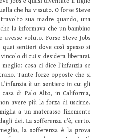
e Jobs è quasi diventato il figlio
uella che ha vissuto. O forse Steve
a travolto sua madre quando, una
a che la informava che un bambino
e avesse voluto. Forse Steve Jobs
, quei sentieri dove così spesso si
vincolo di cui si desidera liberarsi.
 meglio: cosa ci dice l'infanzia se
trano. Tante forze opposte che si
L'infanzia è un sentiero in cui gli
casa di Palo Alto, in California,
non avere più la forza di uscirne.
omiglia a un materasso finemente
agli dei. La sofferenza c'è, certo.
meglio, la sofferenza è la prova