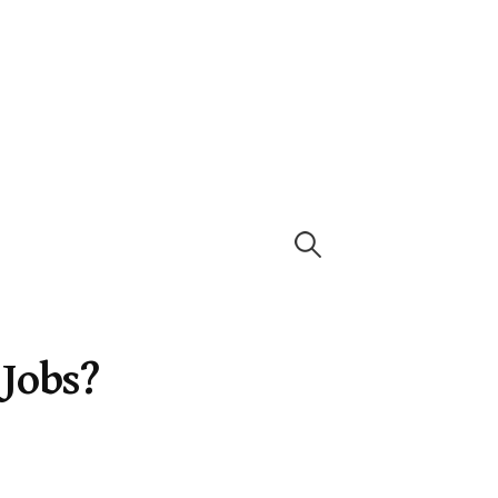
Per
approfondire:
 Jobs?