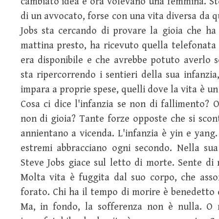
cambiato idea e ora volevano una femmina. Stev
di un avvocato, forse con una vita diversa da q
Jobs sta cercando di provare la gioia che h
mattina presto, ha ricevuto quella telefonat
era disponibile e che avrebbe potuto averlo s
sta ripercorrendo i sentieri della sua infanzia
impara a proprie spese, quelli dove la vita è un 
Cosa ci dice l'infanzia se non di fallimento? O
non di gioia? Tante forze opposte che si scon
annientano a vicenda. L'infanzia è yin e yang. 
estremi abbracciano ogni secondo. Nella sua 
Steve Jobs giace sul letto di morte. Sente di 
Molta vita è fuggita dal suo corpo, che ass
forato. Chi ha il tempo di morire è benedetto d
Ma, in fondo, la sofferenza non è nulla. O 