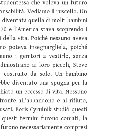
 studentessa che voleva un futuro
ponsabilità. Vediamo il ruscello. Un
 è diventata quella di molti bambini
'70 e l'America stava scoprendo i
i della vita. Poiché nessuno aveva
no poteva insegnargliela, poiché
eno i genitori a vestirlo, senza
dimostrano ai loro piccoli, Steve
be costruito da solo. Un bambino
ebbe diventato una spugna per la
chiato un eccesso di vita. Nessuno
fronte all'abbandono e al rifiuto,
sati. Boris Cyrulnik studiò questi
questi termini furono coniati, la
on furono necessariamente compresi