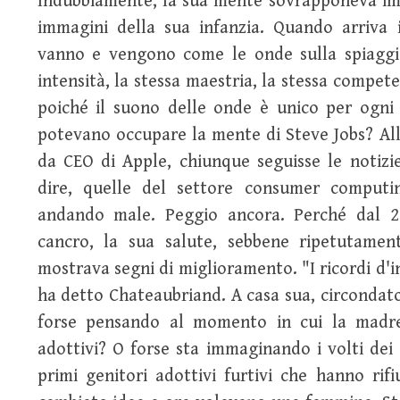
Indubbiamente, la sua mente sovrapponeva imm
immagini della sua infanzia. Quando arriva 
vanno e vengono come le onde sulla spiaggia
intensità, la stessa maestria, la stessa compete
poiché il suono delle onde è unico per ogni i
potevano occupare la mente di Steve Jobs? All
da CEO di Apple, chiunque seguisse le notizie
dire, quelle del settore consumer computi
andando male. Peggio ancora. Perché dal 2
cancro, la sua salute, sebbene ripetutamen
mostrava segni di miglioramento. "I ricordi d'in
ha detto Chateaubriand. A casa sua, circondato 
forse pensando al momento in cui la madre 
adottivi? O forse sta immaginando i volti dei 
primi genitori adottivi furtivi che hanno ri