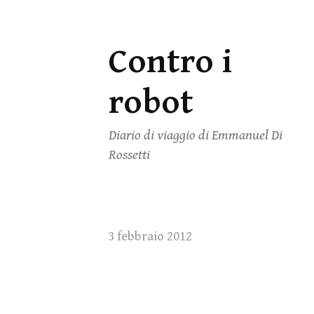
Contro i
Vai
al
robot
contenuto
Diario di viaggio di Emmanuel Di
Rossetti
3 febbraio 2012