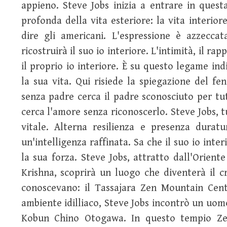
appieno. Steve Jobs inizia a entrare in quest
profonda della vita esteriore: la vita interio
dire gli americani. L'espressione è azzeccat
ricostruirà il suo io interiore. L'intimità, il ra
il proprio io interiore. È su questo legame ind
la sua vita. Qui risiede la spiegazione del f
senza padre cerca il padre sconosciuto per t
cerca l'amore senza riconoscerlo. Steve Jobs, t
vitale. Alterna resilienza e presenza durat
un'intelligenza raffinata. Sa che il suo io inte
la sua forza. Steve Jobs, attratto dall'Oriente
Krishna, scoprirà un luogo che diventerà il c
conoscevano: il Tassajara Zen Mountain Cent
ambiente idilliaco, Steve Jobs incontrò un uomo
Kobun Chino Otogawa. In questo tempio Zen