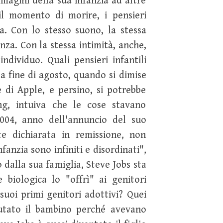
agini della sua infanzia ad altre
il momento di morire, i pensieri
. Con lo stesso suono, la stessa
nza. Con la stessa intimità, anche,
ndividuo. Quali pensieri infantili
a fine di agosto, quando si dimise
 di Apple, e persino, si potrebbe
ng, intuiva che le cose stavano
004, anno dell'annuncio del suo
te dichiarata in remissione, non
fanzia sono infiniti e disordinati",
dalla sua famiglia, Steve Jobs sta
biologica lo "offrì" ai genitori
suoi primi genitori adottivi? Quei
fiutato il bambino perché avevano