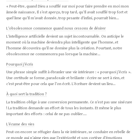
« Peut-être, quand Dieu a soufflé sur moi pour faire prendre en moi mon
âmede naissance, Il s’est aperçu, trop tard, qu’Il avait soufflé trop fort et
quel’âme qu’Il m’avait donnée, trop pesante d’infini, pourrait bien...
L’obsolescence commence quand nous cessons de désirer
L’intelligence artificielle devient un sujet incontournable. On anticipe le
moment où la machine deviendra plus intelligente que l’homme, et
l’homme découvrira qu’il ne domine plus la création. Pourtant, notre
obsolescence ne commencera pas lorsque la machine...
Pourquoi j’écris
Une phrase simple suffit à ébranler une vie intérieure : « pourquoi j’écris ».
Une certitude se forme, paradoxale et brûlante : écrire ne sert à rien, et
c’est peut-être pour cela que l’on écrit. L’écriture devient un lieu...
À quoi sert la tradition ?
La tra­di­tion oblige à une con­ver­sion per­ma­nente. Ce n’est pas une sinécure
! La tra­di­tion demande un effort de tous les instants. Et même le plus
impor­tant des efforts : celui de ne pas oublier....
L’écume des vies
Peut-on encore se réfugier dans la vie intérieure, se conduire en rebelle de
ce monde qui n’aime rien que l’extériorité et son cortège d’émotions