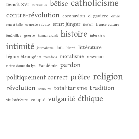
catholicisme
bêtise
Benoît XVI
bernanos
contre-révolution
el gaviero
coronavirus
envie
ernst jünger
ernesto sabato
france culture
ernest hello
football
histoire
guerre
interview
funérailles
hannah arendt
intimité
littérature
laïc
journalisme
liberté
moralisme
légion étrangère
newman
maradona
pardon
Pandémie
notre-dame du lys
religion
prêtre
politiquement correct
révolution
tradition
totalitarisme
samourai
éthique
vulgarité
volupté
vie intérieure