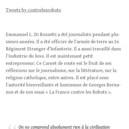
Tweets by contrelesrobots
Emma­nuel L. Di Ros­setti a été jour­na­liste pen­dant plu­
sieurs années. Il a été offi­cier de l’armée de terre au 2e
Régiment Etranger d’Infanterie. Il a aussi tra­vaillé dans
l’industrie du luxe. Il est maintenant petit
entrepreneur. Ce Car­net de route est le fruit de ses
réflexions sur le jour­na­lisme, sur la lit­té­ra­ture, sur la
reli­gion catho­lique, entre autres. Il est placé sous
l’autorité bien­veillante et lumi­neuse de Georges Ber­na­
nos et de son essai « La France contre les Robots ».
On ne comprend absolument rien à la civilisation