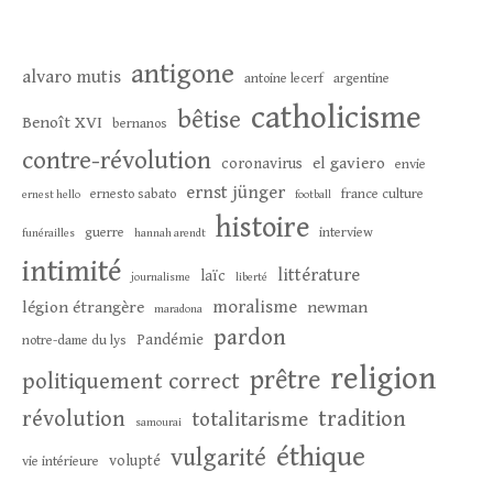
antigone
alvaro mutis
antoine lecerf
argentine
catholicisme
bêtise
Benoît XVI
bernanos
contre-révolution
el gaviero
coronavirus
envie
ernst jünger
ernesto sabato
france culture
ernest hello
football
histoire
guerre
interview
funérailles
hannah arendt
intimité
littérature
laïc
journalisme
liberté
moralisme
légion étrangère
newman
maradona
pardon
Pandémie
notre-dame du lys
religion
prêtre
politiquement correct
révolution
tradition
totalitarisme
samourai
éthique
vulgarité
volupté
vie intérieure